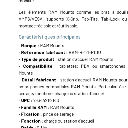
mobilité.
Les éléments RAM Mounts comme les bras à douille,
AMPS/VESA, supports X-Grip, Tab-Tite, Tab-Lock ou 
montage réglable et réutilisable.
Caractéristiques principales
-
Marque
: RAM Mounts
-
Référence fabricant
: RAM-B-121-PD1U
-
Type de produit
: station d’accueil RAM Mounts
-
Compatibilité
: tablettes; PDA ou smartphones
Mounts
-
Détail fabricant
: station d’accueil RAM Mounts pour
smartphones compatibles RAM Mounts. Particularités : f
serrage; fonction : charge ou station d’accueil.
-
UPC
: 793442112140
-
Famille RAM
: RAM Mounts
-
Fixation
: pince de serrage
-
Fonction
: charge ou station d’accueil
-
Poids
: 0.1 kg