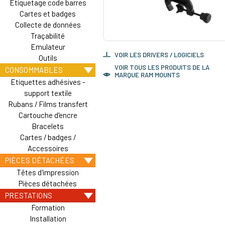
Etiquetage code barres
Cartes et badges
Collecte de données
Traçabilité
Emulateur
VOIR LES DRIVERS / LOGICIELS
Outils
VOIR TOUS LES PRODUITS DE LA
CONSOMMABLES
MARQUE RAM MOUNTS
Etiquettes adhésives -
support textile
Rubans / Films transfert
Cartouche d'encre
Bracelets
Cartes / badges /
Accessoires
PIÈCES DÉTACHÉES
Têtes d'impression
Pièces détachées
PRESTATIONS
Formation
Installation