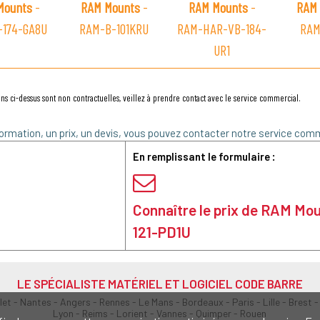
Mounts
-
RAM Mounts
-
RAM Mounts
-
RAM 
-174-GA8U
RAM-B-101KRU
RAM-HAR-VB-184-
RAM
UR1
ns ci-dessus sont non contractuelles, veillez à prendre contact avec le service commercial.
ormation, un prix, un devis, vous pouvez contacter notre service comm
En remplissant le formulaire :
Connaître le prix de RAM M
121-PD1U
LE SPÉCIALISTE MATÉRIEL ET LOGICIEL CODE BARRE
olet - Nantes - Angers - Rennes - Le Mans - Bordeaux - Paris - Lille - Brest -
Lyon - Reims - Lorient - Vannes - Quimper - Rouen