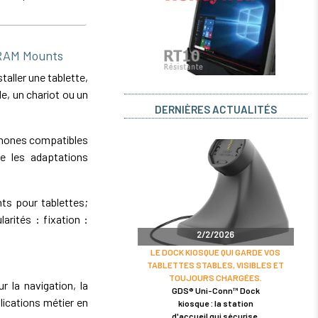
 RAM Mounts
aller une tablette,
e, un chariot ou un
DERNIÈRES ACTUALITÉS
phones compatibles
e les adaptations
nts pour tablettes;
rités : fixation :
2/2/2026
LE DOCK KIOSQUE QUI GARDE VOS
TABLETTES STABLES, VISIBLES ET
TOUJOURS CHARGÉES.
r la navigation, la
GDS® Uni-Conn™ Dock
lications métier en
kiosque : la station
d'accueil qui sécurise,