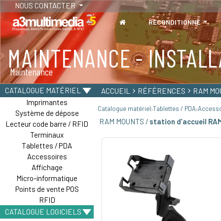
NOUS CONTACTER
RECONDITIONNÉ
MAINTENANCE - INSTALL
TABLETTES
Maintenance
Tablettes durcies - Étanches - Résistantes
CATALOGUE MATÉRIEL
ACCUEIL
RÉFÉRENCES
RAM MO
Imprimantes
Catalogue matériel
Tablettes / PDA
Accesso
Système de dépose
RAM MOUNTS /
station d’accueil R
Lecteur code barre / RFID
Terminaux
Tablettes / PDA
Accessoires
Affichage
Micro-informatique
Points de vente POS
RFID
CATALOGUE LOGICIELS