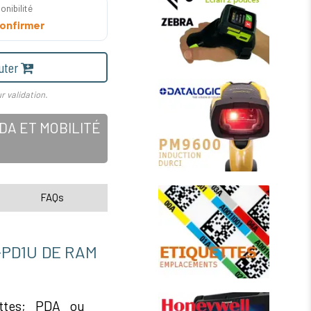
onibilité
onfirmer
uter
r validation.
A ET MOBILITÉ
FAQs
-PD1U DE RAM
ettes; PDA ou