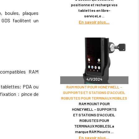
positionne et recharge vos
tablettes en libre-
 boules, plaques
serviceLe
GDS facilitent un
En savoir plus
 compatibles RAM
4/1/2024
 tablettes; PDA ou
RAM MOUNT POUR HONEYWELL –
SUPPORTS ET STATIONS D'ACCUEIL
ixation : pince de
ROBUSTES POUR TERMINAUX MOBILES
RAM MOUNT POUR
HONEYWELL – SUPPORTS
ET STATIONS D'ACCUEIL
ROBUSTES POUR
TERMINAUX MOBILESLa
marque RAM Mounts
En savoir plus