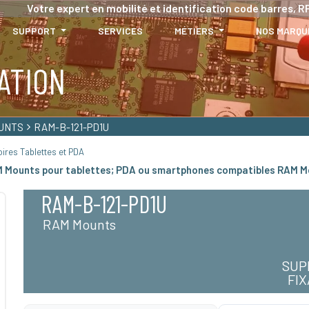
Votre expert en mobilité et identification code barres, RF
SUPPORT
SERVICES
MÉTIERS
NOS MARQU
ATION
UNTS
RAM-B-121-PD1U
ires Tablettes et PDA
AM Mounts pour tablettes; PDA ou smartphones compatibles RAM 
RAM-B-121-PD1U
RAM Mounts
SUP
FI