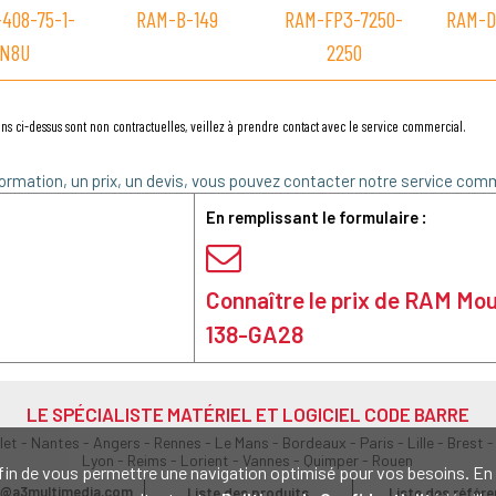
408-75-1-
RAM-B-149
RAM-FP3-7250-
RAM-D
N8U
2250
ns ci-dessus sont non contractuelles, veillez à prendre contact avec le service commercial.
ormation, un prix, un devis, vous pouvez contacter notre service comm
En remplissant le formulaire :
Connaître le prix de RAM M
138-GA28
LE SPÉCIALISTE MATÉRIEL ET LOGICIEL CODE BARRE
olet - Nantes - Angers - Rennes - Le Mans - Bordeaux - Paris - Lille - Brest -
Lyon - Reims - Lorient - Vannes - Quimper - Rouen
s afin de vous permettre une navigation optimisé pour vos besoins. 
@a3multimedia.com
Liste des produits
Liste des référ