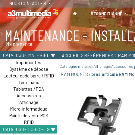
NOUS CONTACTER
RECONDITIONNÉ
MAINTENANCE - INSTALL
TABLETTES
Maintenance
Tablettes durcies - Étanches - Résistantes
CATALOGUE MATÉRIEL
ACCUEIL
RÉFÉRENCES
RAM MO
Imprimantes
Catalogue matériel
Affichage
Accessoires p
Système de dépose
RAM MOUNTS /
bras articulé RAM Mo
Lecteur code barre / RFID
Terminaux
Tablettes / PDA
Accessoires
Affichage
Micro-informatique
Points de vente POS
RFID
CATALOGUE LOGICIELS