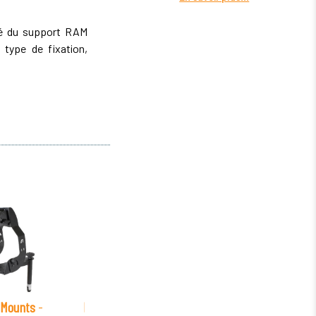
ité du support RAM
type de fixation,
Mounts
-
RAM Mounts
-
RAM Mounts
-
RAM