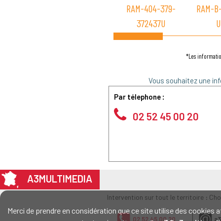
RAM-404-379-
RAM-B-
372437U
U
*Les informatio
Vous souhaitez une inf
Par télephone :
02 52 45 00 20
A3MULTIMEDIA
Intervention sur tout le territoire : Ch
Merci de prendre en considération que ce site utilise des cookie
02 52 45 00 20
a3