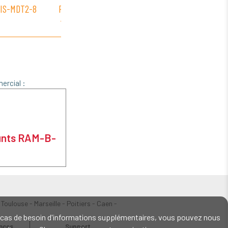
IS-MDT2-8
RAM-B-316-18-
RAM-B-174-GA5
RAM-
TRA1-202-225
ercial :
ounts RAM-B-
 Toulouse - Marseille - Poitiers - Caen -
En cas de besoin d'informations supplémentaires, vous pouvez nous
ences
Support