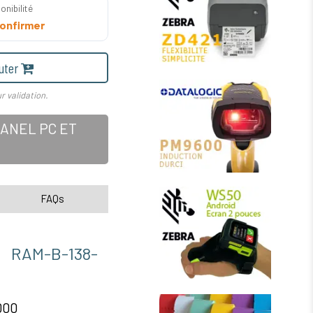
onibilité
onfirmer
uter
r validation.
ANEL PC ET
FAQs
AM-B-138-
000