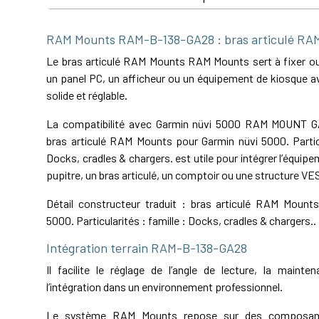
RAM Mounts RAM-B-138-GA28 : bras articulé RA
Le bras articulé RAM Mounts RAM Mounts sert à fixer ou 
un panel PC, un afficheur ou un équipement de kiosque av
solide et réglable.
La compatibilité avec Garmin nüvi 5000 RAM MOUNT 
bras articulé RAM Mounts pour Garmin nüvi 5000. Particu
Docks, cradles & chargers. est utile pour intégrer l’équip
pupitre, un bras articulé, un comptoir ou une structure VE
Détail constructeur traduit : bras articulé RAM Mount
5000. Particularités : famille : Docks, cradles & chargers..
Intégration terrain RAM-B-138-GA28
Il facilite le réglage de l’angle de lecture, la maint
l’intégration dans un environnement professionnel.
Le système RAM Mounts repose sur des composant