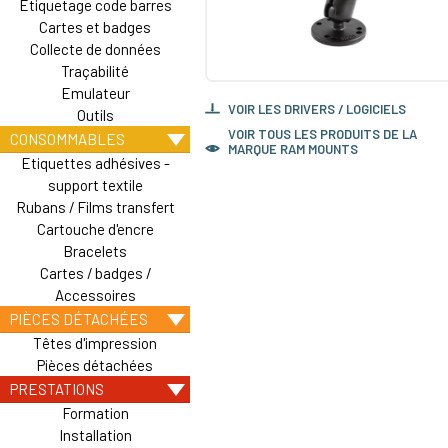
Etiquetage code barres
Cartes et badges
Collecte de données
Traçabilité
Emulateur
VOIR LES DRIVERS / LOGICIELS
Outils
VOIR TOUS LES PRODUITS DE LA
CONSOMMABLES
MARQUE RAM MOUNTS
Etiquettes adhésives -
support textile
Rubans / Films transfert
Cartouche d'encre
Bracelets
Cartes / badges /
Accessoires
PIÈCES DÉTACHÉES
Têtes d'impression
Pièces détachées
PRESTATIONS
Formation
Installation