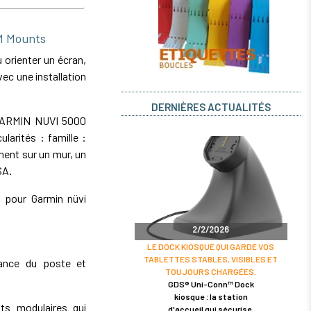
M Mounts
orienter un écran,
ec une installation
DERNIÈRES ACTUALITÉS
GARMIN NUVI 5000
larités : famille :
ement sur un mur, un
SA.
s pour Garmin nüvi
2/2/2026
LE DOCK KIOSQUE QUI GARDE VOS
TABLETTES STABLES, VISIBLES ET
enance du poste et
TOUJOURS CHARGÉES.
GDS® Uni-Conn™ Dock
kiosque : la station
s modulaires qui
d'accueil qui sécurise,