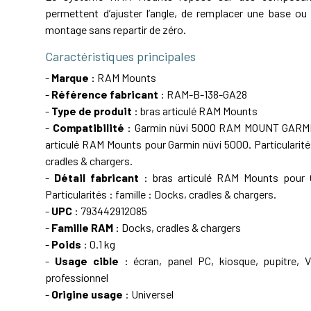
permettent d’ajuster l’angle, de remplacer une base ou 
montage sans repartir de zéro.
Caractéristiques principales
-
Marque
: RAM Mounts
-
Référence fabricant
: RAM-B-138-GA28
-
Type de produit
: bras articulé RAM Mounts
-
Compatibilité
: Garmin nüvi 5000 RAM MOUNT GARMI
articulé RAM Mounts pour Garmin nüvi 5000. Particularités
cradles & chargers.
-
Détail fabricant
: bras articulé RAM Mounts pour 
Particularités : famille : Docks, cradles & chargers.
-
UPC
: 793442912085
-
Famille RAM
: Docks, cradles & chargers
-
Poids
: 0.1 kg
-
Usage cible
: écran, panel PC, kiosque, pupitre, 
professionnel
-
Origine usage
: Universel