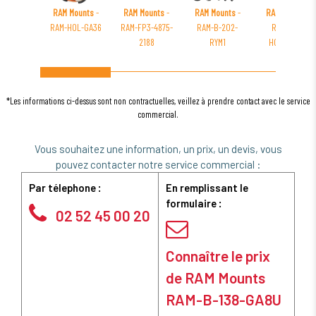
RAM Mounts
-
RAM Mounts
-
RAM Mounts
-
RAM Mounts
-
RAM-HOL-GA36
RAM-FP3-4875-
RAM-B-202-
RAM-HOL-
2188
RYM1
HON9PDKL-
RJ45AU
*Les informations ci-dessus sont non contractuelles, veillez à prendre contact avec le service
commercial.
Vous souhaitez une information, un prix, un devis, vous
pouvez contacter notre service commercial :
Par télephone :
En remplissant le
formulaire :
02 52 45 00 20
Connaître le prix
de RAM Mounts
RAM-B-138-GA8U