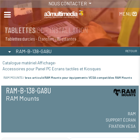
NOUS CONTACTER
MENU
MAINTENANCE - INSTALLATION
TABLETTES
Maintenance
Tablettes durcies - Étanches - Résistantes
RAM-B-138-GA8U
RETOUR
Catalogue matériel
Affichage
Accessoires pour Panel PC Ecrans tactiles et Kiosques
RAM MOUNTS /
bras articulé RAM Mounts pour équipements VESA compatibles RAM Mounts
RAM-B-138-GA8U
RAM Mounts
RAM
SUPPORT ÉCRAN
FIXATION VESA