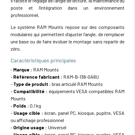
Il facilite le réglage de l’angle de lecture, la maintenance du
poste et l’intégration dans un environnement
professionnel.
Le système RAM Mounts repose sur des composants
modulaires qui permettent d’ajuster l’angle, de remplacer
une base ou de faire évoluer le montage sans repartir de
zéro.
Caractéristiques principales
-
Marque
: RAM Mounts
-
Référence fabricant
: RAM-B-138-GA8U
-
Type de produit
: bras articulé RAM Mounts
-
Compatibilité
: équipements VESA compatibles RAM
Mounts
-
Poids
: 0.1 kg
-
Usage cible
: écran, panel PC, kiosque, pupitre, VESA
ou affichage professionnel
-
Origine usage
: Universel
-
Usage cible
: écran, panel PC, kiosque, pupitre, VESA