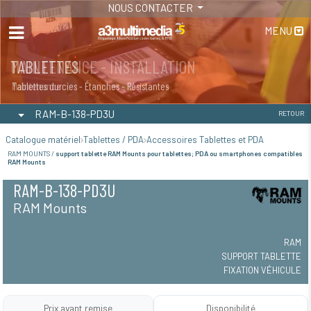
NOUS CONTACTER
MENU
MAINTENANCE - INSTALLATION
TABLETTES
Maintenance
Tablettes durcies - Étanches - Résistantes
RAM-B-138-PD3U
RETOUR
Catalogue matériel
Tablettes / PDA
Accessoires Tablettes et PDA
RAM MOUNTS /
support tablette RAM Mounts pour tablettes; PDA ou smartphones compatibles
RAM Mounts
RAM-B-138-PD3U
RAM Mounts
RAM
SUPPORT TABLETTE
FIXATION VÉHICULE
Prix avant remise
Disponibilité