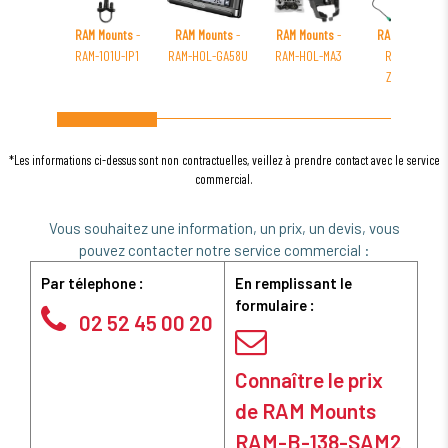
RAM Mounts
-
RAM Mounts
-
RAM Mounts
-
RAM Mounts
-
RAM-101U-IP1
RAM-HOL-GA58U
RAM-HOL-MA3
RAM-HOL-
ZE11PCLU
*Les informations ci-dessus sont non contractuelles, veillez à prendre contact avec le service
commercial.
Vous souhaitez une information, un prix, un devis, vous
pouvez contacter notre service commercial :
Par télephone :
En remplissant le
formulaire :
02 52 45 00 20
Connaître le prix
de RAM Mounts
RAM-B-138-SAM2