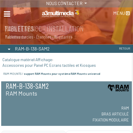
NOUS CONTACTER
MENU
MAINTENANCE - INSTALLATION
TABLETTES
Maintenance
Tablettes durcies - Étanches - Résistantes
RAM-B-138-SAM2
RETOUR
Catalogue matériel
Affichage
Accessoires pour Panel PC Ecrans tactiles et Kiosques
RAM MOUNTS /
support RAM Mounts pour système RAM Mounts universel
RAM-B-138-SAM2
RAM Mounts
RAM
BRAS ARTICULÉ
FIXATION MODULAIRE