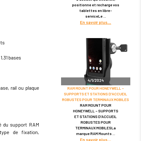
positionne et recharge vos
tablettes en libre-
serviceLe
En savoir plus
nts
1.31 bases
4/1/2024
se, rail ou plaque
RAM MOUNT POUR HONEYWELL –
SUPPORTS ET STATIONS D'ACCUEIL
ROBUSTES POUR TERMINAUX MOBILES
RAM MOUNT POUR
HONEYWELL – SUPPORTS
ET STATIONS D'ACCUEIL
ROBUSTES POUR
ité du support RAM
TERMINAUX MOBILESLa
ype de fixation,
marque RAM Mounts
En savoir plus