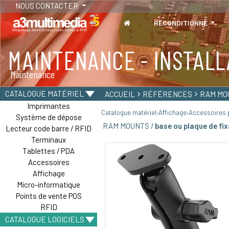
NOUS CONTACTER
RECONDITIONNÉ
MAINTENANCE - INSTALL
TABLETTES
Maintenance
Tablettes durcies - Étanches - Résistantes
CATALOGUE MATÉRIEL
ACCUEIL
RÉFÉRENCES
RAM MO
Imprimantes
Catalogue matériel
Affichage
Accessoires p
Système de dépose
RAM MOUNTS /
base ou plaque de fi
Lecteur code barre / RFID
Terminaux
Tablettes / PDA
Accessoires
Affichage
Micro-informatique
Points de vente POS
RFID
CATALOGUE LOGICIELS