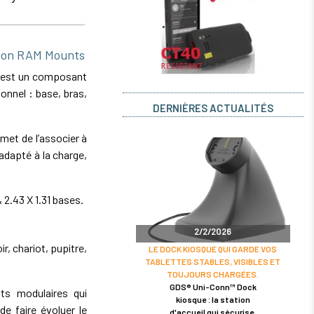
tion RAM Mounts
 est un composant
onnel : base, bras,
DERNIÈRES ACTUALITÉS
et de l’associer à
dapté à la charge,
 2.43 X 1.31 bases.
2/2/2026
r, chariot, pupitre,
LE DOCK KIOSQUE QUI GARDE VOS
TABLETTES STABLES, VISIBLES ET
TOUJOURS CHARGÉES.
GDS® Uni-Conn™ Dock
s modulaires qui
kiosque : la station
de faire évoluer le
d'accueil qui sécurise,