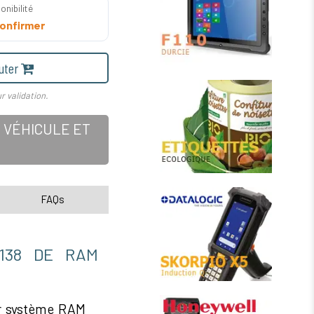
onibilité
onfirmer
uter
r validation.
 VÉHICULE ET
FAQs
-138 DE RAM
ur système RAM