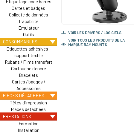
Etiquetage code barres
Cartes et badges
Collecte de données
Traçabilité
Emulateur
VOIR LES DRIVERS / LOGICIELS
Outils
VOIR TOUS LES PRODUITS DE LA
CONSOMMABLES
MARQUE RAM MOUNTS
Etiquettes adhésives -
support textile
Rubans / Films transfert
Cartouche d'encre
Bracelets
Cartes / badges /
Accessoires
PIÈCES DÉTACHÉES
Têtes d'impression
Pièces détachées
PRESTATIONS
Formation
Installation