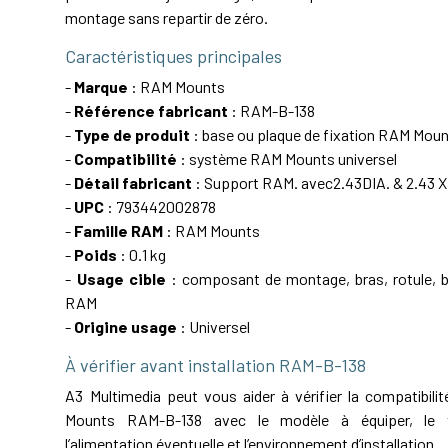
montage sans repartir de zéro.
Caractéristiques principales
-
Marque
: RAM Mounts
-
Référence fabricant
: RAM-B-138
-
Type de produit
: base ou plaque de fixation RAM Mou
-
Compatibilité
: système RAM Mounts universel
-
Détail fabricant
: Support RAM. avec2.43DIA. & 2.43 X 
-
UPC
: 793442002878
-
Famille RAM
: RAM Mounts
-
Poids
: 0.1 kg
-
Usage cible
: composant de montage, bras, rotule, ba
RAM
-
Origine usage
: Universel
À vérifier avant installation RAM-B-138
A3 Multimedia peut vous aider à vérifier la compatibil
Mounts RAM-B-138 avec le modèle à équiper, le t
l’alimentation éventuelle et l’environnement d’installation.