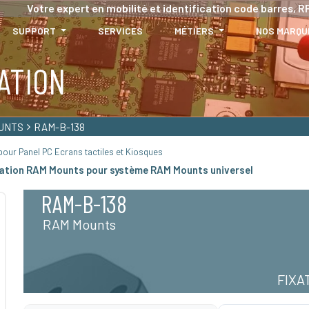
Votre expert en mobilité et identification code barres, RF
SUPPORT
SERVICES
MÉTIERS
NOS MARQU
ATION
UNTS
RAM-B-138
our Panel PC Ecrans tactiles et Kiosques
xation RAM Mounts pour système RAM Mounts universel
RAM-B-138
RAM Mounts
FIXA