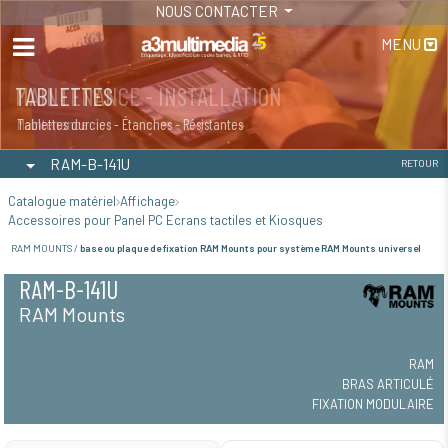
NOUS CONTACTER
MENU
MAINTENANCE - INSTALLATION
TABLETTES
Maintenance
Tablettes durcies - Étanches - Résistantes
RAM-B-141U
RETOUR
Catalogue matériel
Affichage
Accessoires pour Panel PC Ecrans tactiles et Kiosques
RAM MOUNTS /
base ou plaque de fixation RAM Mounts pour système RAM Mounts universel
RAM-B-141U
RAM Mounts
RAM
BRAS ARTICULÉ
FIXATION MODULAIRE