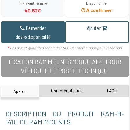
Prix avant remise
Disponibilité
40.82€
À confirmer
Demander
Ajouter
devis/disponibilité
*
Les prix et quantités sont indicatifs. Contactez-nous pour validation.
FIXATION RAM MOUNTS MODULAIRE POUR
VÉHICULE ET POSTE TECHNIQUE
Caractéristiques
FAQs
Apercu
DESCRIPTION DU PRODUIT RAM-B-
141U DE RAM MOUNTS