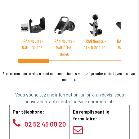
RAM Mounts
-
RAM Mounts
-
RAM Mounts
-
RAM Mounts
-
RAM-HOL-TO3U
RAM-B-148-
RAM-B-309-2CH
RAM-A-238U
GA14U
*Les informations ci-dessus sont non contractuelles, veillez à prendre contact avec le service
commercial.
Vous souhaitez une information, un prix, un devis, vous
pouvez contacter notre service commercial :
Par télephone :
En remplissant le
formulaire :
02 52 45 00 20