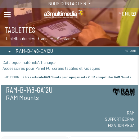
NOUS CONTACTER
MENU
TABLETTES
Tablettes durcies - Étanches - Résistantes
RAM-B-148-GA12U
RETOUR
Catalogue matériel
Affichage
Accessoires pour Panel PC Ecrans tactiles et Kiosques
RAM MOUNTS /
bras articulé RAM Mounts pour équipements VESA compatibles RAM Mounts
RAM-B-148-GA12U
RAM Mounts
RAM
SUPPORT ÉCRAN
FIXATION VESA