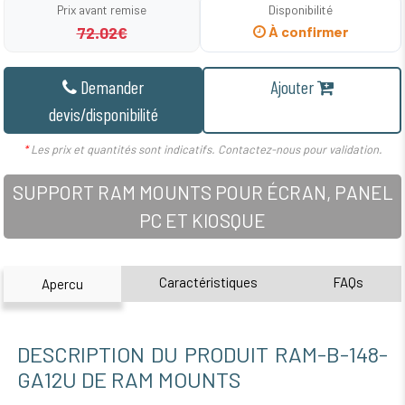
Prix avant remise
Disponibilité
72.02€
À confirmer
Demander
Ajouter
devis/disponibilité
*
Les prix et quantités sont indicatifs. Contactez-nous pour validation.
SUPPORT RAM MOUNTS POUR ÉCRAN, PANEL
PC ET KIOSQUE
Caractéristiques
FAQs
Apercu
DESCRIPTION DU PRODUIT RAM-B-148-
GA12U DE RAM MOUNTS