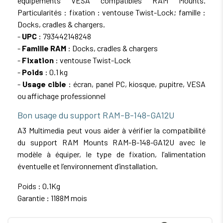
équipements VESA compatibles RAM Mounts.
Particularités : fixation : ventouse Twist-Lock; famille :
Docks, cradles & chargers.
-
UPC
: 793442148248
-
Famille RAM
: Docks, cradles & chargers
-
Fixation
: ventouse Twist-Lock
-
Poids
: 0.1 kg
-
Usage cible
: écran, panel PC, kiosque, pupitre, VESA
ou affichage professionnel
Bon usage du support RAM-B-148-GA12U
A3 Multimedia peut vous aider à vérifier la compatibilité
du support RAM Mounts RAM-B-148-GA12U avec le
modèle à équiper, le type de fixation, l’alimentation
éventuelle et l’environnement d’installation.
Poids : 0.1Kg
Garantie : 1188M mois