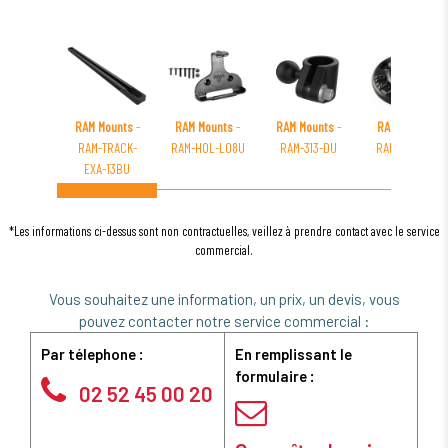
RAM Mounts
-
RAM Mounts
-
RAM Mounts
-
RAM Mounts
-
RAM-TRACK-
RAM-HOL-LO8U
RAM-313-DU
RAM-232-90U
EXA-13BU
*Les informations ci-dessus sont non contractuelles, veillez à prendre contact avec le service
commercial.
Vous souhaitez une information, un prix, un devis, vous
pouvez contacter notre service commercial :
Par télephone :
En remplissant le
formulaire :
02 52 45 00 20