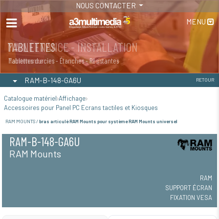
NOUS CONTACTER
MENU
MAINTENANCE - INSTALLATION
TABLETTES
Maintenance
Tablettes durcies - Étanches - Résistantes
RAM-B-148-GA6U
RETOUR
Catalogue matériel
Affichage
Accessoires pour Panel PC Ecrans tactiles et Kiosques
RAM MOUNTS /
bras articulé RAM Mounts pour système RAM Mounts universel
RAM-B-148-GA6U
RAM Mounts
RAM
SUPPORT ÉCRAN
FIXATION VESA