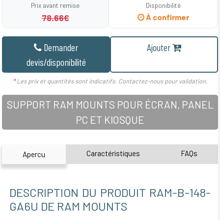
Prix avant remise
Disponibilité
78.66€
À confirmer
Demander
Ajouter
devis/disponibilité
*
Les prix et quantités sont indicatifs. Contactez-nous pour validation.
SUPPORT RAM MOUNTS POUR ÉCRAN, PANEL
PC ET KIOSQUE
Caractéristiques
FAQs
Apercu
DESCRIPTION DU PRODUIT RAM-B-148-
GA6U DE RAM MOUNTS