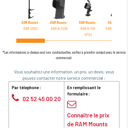
RAM Mounts
-
RAM Mounts
-
RAM Mounts
-
RAM Mounts
-
RAM-290U
RAM-B-120B
RAM-B-138-
RAM-B-231Z-36
SPO2
*Les informations ci-dessus sont non contractuelles, veillez à prendre contact avec le service
commercial.
Vous souhaitez une information, un prix, un devis, vous
pouvez contacter notre service commercial :
Par télephone :
En remplissant le
formulaire :
02 52 45 00 20
Connaître le prix
de RAM Mounts