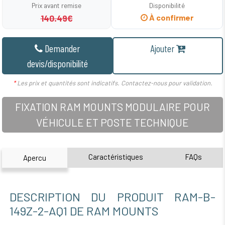
Prix avant remise
Disponibilité
140.49€
À confirmer
Demander
Ajouter
devis/disponibilité
*
Les prix et quantités sont indicatifs. Contactez-nous pour validation.
FIXATION RAM MOUNTS MODULAIRE POUR
VÉHICULE ET POSTE TECHNIQUE
Caractéristiques
FAQs
Apercu
DESCRIPTION DU PRODUIT RAM-B-
149Z-2-AQ1 DE RAM MOUNTS