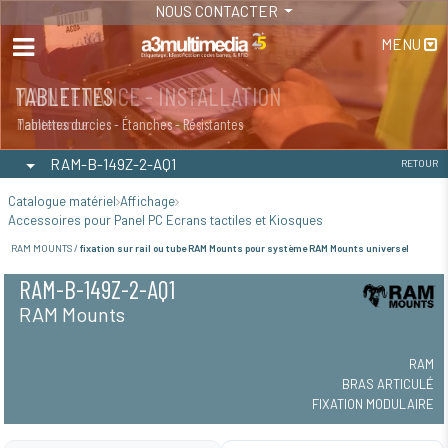
NOUS CONTACTER
MENU
MAINTENANCE - INSTALLATION
TABLETTES
Maintenance
Tablettes durcies - Étanches - Résistantes
RAM-B-149Z-2-AQ1
RETOUR
Catalogue matériel
Affichage
Accessoires pour Panel PC Ecrans tactiles et Kiosques
RAM MOUNTS /
fixation sur rail ou tube RAM Mounts pour système RAM Mounts universel
RAM-B-149Z-2-AQ1
RAM Mounts
RAM
BRAS ARTICULÉ
FIXATION MODULAIRE