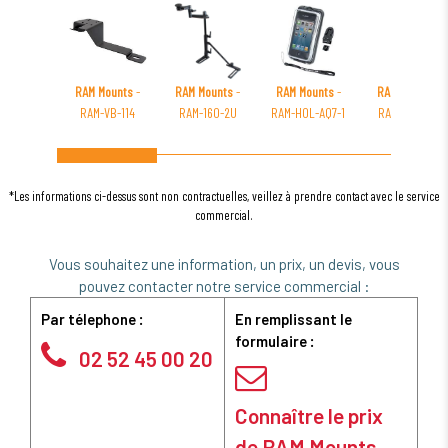
RAM Mounts
-
RAM Mounts
-
RAM Mounts
-
RAM Mounts
-
RAM-VB-114
RAM-160-2U
RAM-HOL-AQ7-1
RAM-B-316-1-
202U
*Les informations ci-dessus sont non contractuelles, veillez à prendre contact avec le service
commercial.
Vous souhaitez une information, un prix, un devis, vous
pouvez contacter notre service commercial :
Par télephone :
En remplissant le
formulaire :
02 52 45 00 20
Connaître le prix
de RAM Mounts