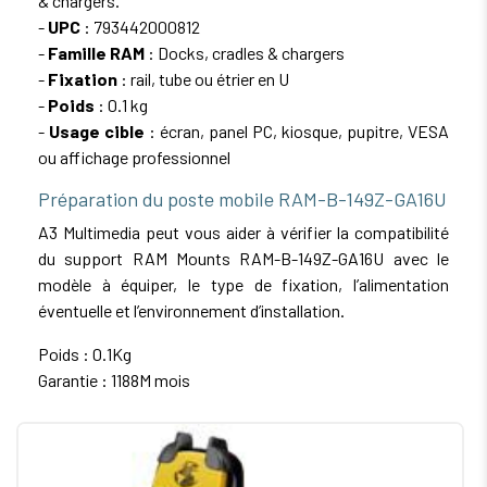
& chargers.
-
UPC
: 793442000812
-
Famille RAM
: Docks, cradles & chargers
-
Fixation
: rail, tube ou étrier en U
-
Poids
: 0.1 kg
-
Usage cible
: écran, panel PC, kiosque, pupitre, VESA
ou affichage professionnel
Préparation du poste mobile RAM-B-149Z-GA16U
A3 Multimedia peut vous aider à vérifier la compatibilité
du support RAM Mounts RAM-B-149Z-GA16U avec le
modèle à équiper, le type de fixation, l’alimentation
éventuelle et l’environnement d’installation.
Poids : 0.1Kg
Garantie : 1188M mois