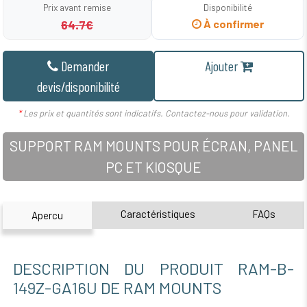
Prix avant remise
Disponibilité
64.7€
À confirmer
Demander
Ajouter
devis/disponibilité
*
Les prix et quantités sont indicatifs. Contactez-nous pour validation.
SUPPORT RAM MOUNTS POUR ÉCRAN, PANEL
PC ET KIOSQUE
Caractéristiques
FAQs
Apercu
DESCRIPTION DU PRODUIT RAM-B-
149Z-GA16U DE RAM MOUNTS