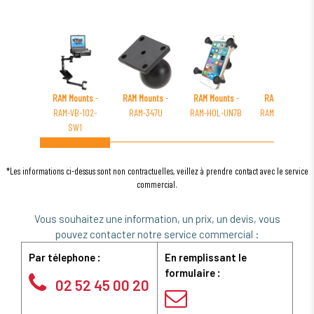
RAM Mounts
-
RAM Mounts
-
RAM Mounts
-
RAM Mounts
-
RAM-VB-102-
RAM-347U
RAM-HOL-UN7B
RAM-101U-235-1
SW1
*Les informations ci-dessus sont non contractuelles, veillez à prendre contact avec le service
commercial.
Vous souhaitez une information, un prix, un devis, vous
pouvez contacter notre service commercial :
Par télephone :
En remplissant le
formulaire :
02 52 45 00 20