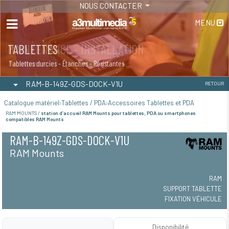
NOUS CONTACTER
MENU
MAINTENANCE - INSTALLATION
TABLETTES
Maintenance
Tablettes durcies - Étanches - Résistantes
RAM-B-149Z-GDS-DOCK-V1U
RETOUR
Catalogue matériel
Tablettes / PDA
Accessoires Tablettes et PDA
RAM MOUNTS /
station d’accueil RAM Mounts pour tablettes; PDA ou smartphones
compatibles RAM Mounts
RAM-B-149Z-GDS-DOCK-V1U
RAM Mounts
RAM
SUPPORT TABLETTE
FIXATION VÉHICULE
Disponibilité