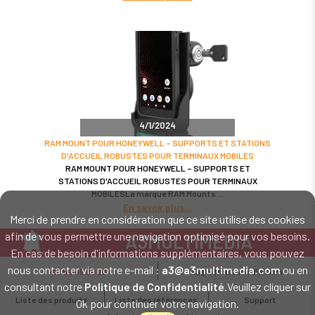
4/1/2024
RAM MOUNT POUR HONEYWELL – SUPPORTS ET STATIONS
D'ACCUEIL ROBUSTES POUR TERMINAUX MOBILES
RAM MOUNT POUR HONEYWELL – SUPPORTS ET
STATIONS D'ACCUEIL ROBUSTES POUR TERMINAUX
MOBILESLa marque RAM Mounts
En savoir plus
Merci de prendre en considération que ce site utilise des cookies
afin de vous permettre une navigation optimisé pour vos besoins.
A3MULTIMEDIA
En cas de besoin d'informations supplémentaires, vous pouvez
LE SPÉCIALISTE MATÉRIEL ET LOGICIEL CODE BARRE
nous contacter via notre e-mail :
a3@a3multimedia.com
ou en
02 52 45 00 20
a3@a3multimedia.com
Intervention sur tout le territoire : Cholet - Nantes - Angers - Rennes - Le
consultant notre
Politique de Confidentialité
.Veuillez cliquer sur
Mans - Bordeaux - Paris - Lille - Brest - Toulouse - Marseille - Poitiers -
Liste des produits
Liste des références
Support
Ok pour continuer votre navigation.
Caen - Lyon - Reims - Lorient - Vannes - Quimper - Rouen
Mentions légales
-
Politique de