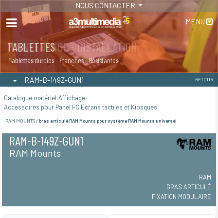
NOUS CONTACTER
MENU
MAINTENANCE - INSTALLATION
TABLETTES
Maintenance
Tablettes durcies - Étanches - Résistantes
RAM-B-149Z-GUN1
RETOUR
Catalogue matériel
Affichage
Accessoires pour Panel PC Ecrans tactiles et Kiosques
RAM MOUNTS /
bras articulé RAM Mounts pour système RAM Mounts universel
RAM-B-149Z-GUN1
RAM Mounts
RAM
BRAS ARTICULÉ
FIXATION MODULAIRE