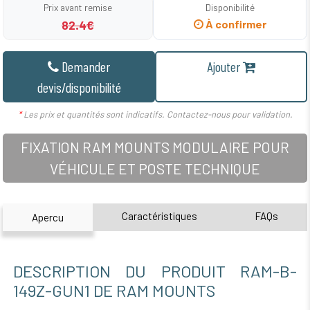
Prix avant remise
Disponibilité
82.4€
À confirmer
Demander
Ajouter
devis/disponibilité
*
Les prix et quantités sont indicatifs. Contactez-nous pour validation.
FIXATION RAM MOUNTS MODULAIRE POUR
VÉHICULE ET POSTE TECHNIQUE
Caractéristiques
FAQs
Apercu
DESCRIPTION DU PRODUIT RAM-B-
149Z-GUN1 DE RAM MOUNTS