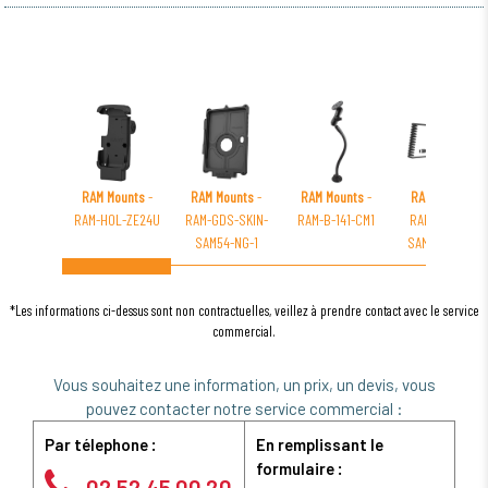
RAM Mounts
-
RAM Mounts
-
RAM Mounts
-
RAM Mounts
-
RAM-HOL-ZE24U
RAM-GDS-SKIN-
RAM-B-141-CM1
RAM-101B-TC-
SAM54-NG-1
SAM29F-V7B1U
*Les informations ci-dessus sont non contractuelles, veillez à prendre contact avec le service
commercial.
Vous souhaitez une information, un prix, un devis, vous
pouvez contacter notre service commercial :
Par télephone :
En remplissant le
formulaire :
02 52 45 00 20