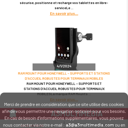
sécurise, positionne et recharge vos tablettes en libre-
serviceLe
En savoir plus
4/1/2024
RAM MOUNT POUR HONEYWELL – SUPPORTS ET STATIONS
D'ACCUEIL ROBUSTES POUR TERMINAUX MOBILES
RAM MOUNT POUR HONEYWELL – SUPPORTS ET
STATIONS D'ACCUEIL ROBUSTES POUR TERMINAUX
MOBILESLa marque RAM Mounts
En savoir plus
Merci de prendre en considération que ce site utilise des cookies
afin de vous permettre une navigation optimisé pour vos besoins.
A3MULTIMEDIA
En cas de besoin d'informations supplémentaires, vous pouvez
LE SPÉCIALISTE MATÉRIEL ET LOGICIEL CODE BARRE
nous contacter via notre e-mail :
a3@a3multimedia.com
ou en
02 52 45 00 20
a3@a3multimedia.com