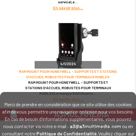
serviceLe
En savoir plus
4/1/2024
RAM MOUNT POUR HONEYWELL – SUPPORTS ET STATIONS
D'ACCUEIL ROBUSTES POUR TERMINAUX MOBILES
RAM MOUNT POUR HONEYWELL – SUPPORTS ET
STATIONS D'ACCUEIL ROBUSTES POUR TERMINAUX
MOBILESLa marque RAM Mounts
En savoir plus
Merci de prendre en considération que ce site utilise des cookies
afin de vous permettre une navigation optimisé pour vos besoins.
A3MULTIMEDIA
En cas de besoin d'informations supplémentaires, vous pouvez
LE SPÉCIALISTE MATÉRIEL ET LOGICIEL CODE BARRE
nous contacter via notre e-mail :
a3@a3multimedia.com
ou en
02 52 45 00 20
a3@a3multimedia.com
Intervention sur tout le territoire : Cholet - Nantes - Angers - Rennes - Le
consultant notre
Politique de Confidentialité
.Veuillez cliquer sur