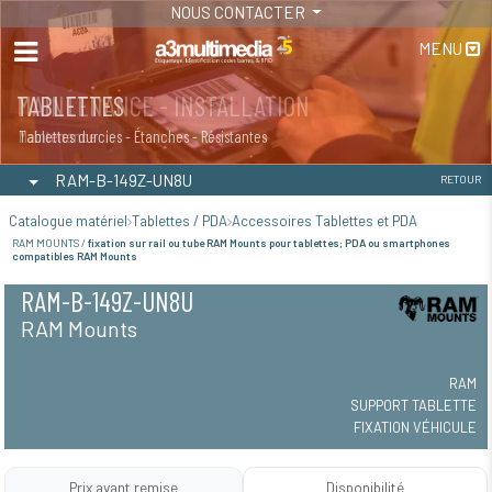
NOUS CONTACTER
MENU
MAINTENANCE - INSTALLATION
TABLETTES
Maintenance
Tablettes durcies - Étanches - Résistantes
RAM-B-149Z-UN8U
RETOUR
Catalogue matériel
Tablettes / PDA
Accessoires Tablettes et PDA
RAM MOUNTS /
fixation sur rail ou tube RAM Mounts pour tablettes; PDA ou smartphones
compatibles RAM Mounts
RAM-B-149Z-UN8U
RAM Mounts
RAM
SUPPORT TABLETTE
FIXATION VÉHICULE
Prix avant remise
Disponibilité