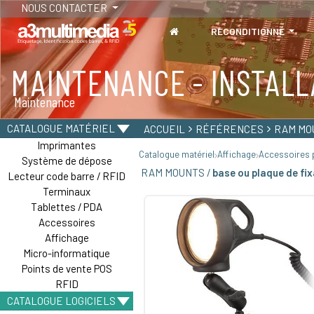
NOUS CONTACTER
RECONDITIONNÉ
MAINTENANCE - INSTALL
TABLETTES
Maintenance
Tablettes durcies - Étanches - Résistantes
CATALOGUE MATÉRIEL
ACCUEIL
RÉFÉRENCES
RAM MO
Imprimantes
Catalogue matériel
Affichage
Accessoires p
Système de dépose
RAM MOUNTS /
base ou plaque de fi
Lecteur code barre / RFID
Terminaux
Tablettes / PDA
Accessoires
Affichage
Micro-informatique
Points de vente POS
RFID
CATALOGUE LOGICIELS