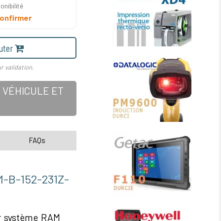
onibilité
onfirmer
uter
r validation.
 VÉHICULE ET
FAQs
-152-231Z-
ur système RAM