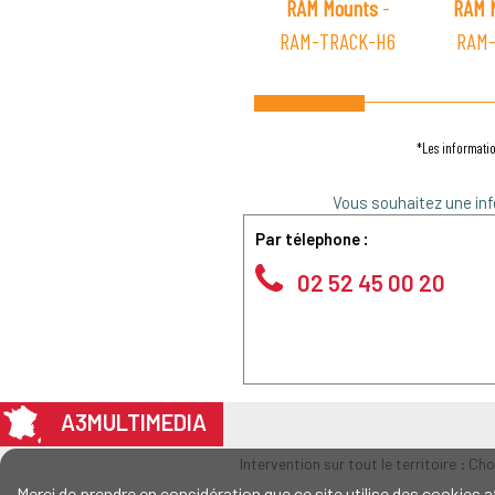
RAM Mounts
-
RAM 
RAM-TRACK-H6
RAM-
*Les informatio
Vous souhaitez une inf
Par télephone :
02 52 45 00 20
A3MULTIMEDIA
Intervention sur tout le territoire : Ch
Merci de prendre en considération que ce site utilise des cookie