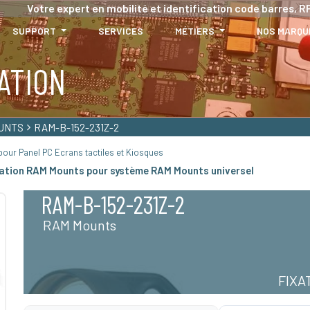
Votre expert en mobilité et identification code barres, RF
SUPPORT
SERVICES
MÉTIERS
NOS MARQU
ATION
UNTS
RAM-B-152-231Z-2
our Panel PC Ecrans tactiles et Kiosques
xation RAM Mounts pour système RAM Mounts universel
RAM-B-152-231Z-2
RAM Mounts
FIXA