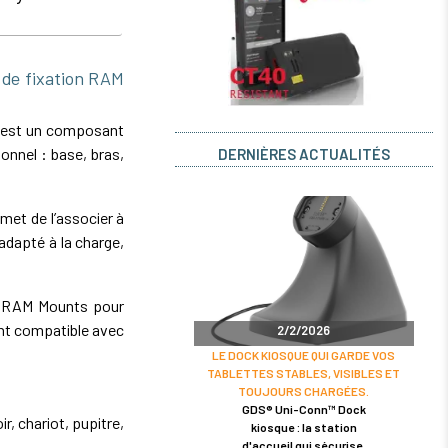
de fixation RAM
 est un composant
onnel : base, bras,
DERNIÈRES ACTUALITÉS
et de l’associer à
dapté à la charge,
on RAM Mounts pour
nt compatible avec
2/2/2026
LE DOCK KIOSQUE QUI GARDE VOS
TABLETTES STABLES, VISIBLES ET
TOUJOURS CHARGÉES.
GDS® Uni-Conn™ Dock
r, chariot, pupitre,
kiosque : la station
d'accueil qui sécurise,