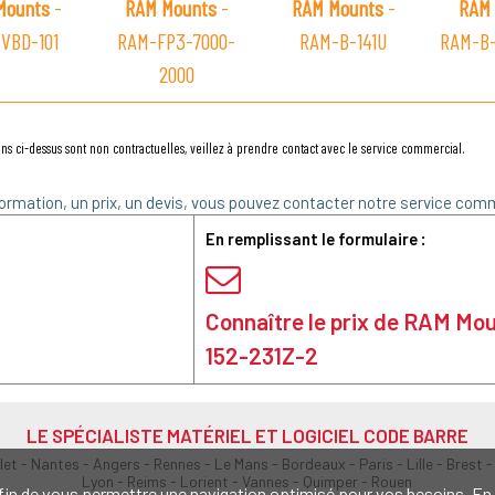
Mounts
-
RAM Mounts
-
RAM Mounts
-
RAM 
VBD-101
RAM-FP3-7000-
RAM-B-141U
RAM-B-
2000
ns ci-dessus sont non contractuelles, veillez à prendre contact avec le service commercial.
ormation, un prix, un devis, vous pouvez contacter notre service comm
En remplissant le formulaire :
Connaître le prix de RAM M
152-231Z-2
LE SPÉCIALISTE MATÉRIEL ET LOGICIEL CODE BARRE
olet - Nantes - Angers - Rennes - Le Mans - Bordeaux - Paris - Lille - Brest -
Lyon - Reims - Lorient - Vannes - Quimper - Rouen
s afin de vous permettre une navigation optimisé pour vos besoins. 