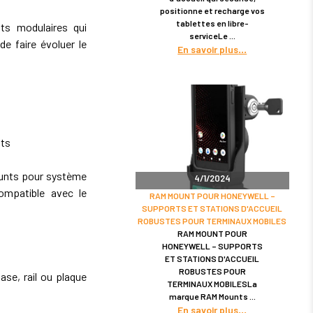
positionne et recharge vos
tablettes en libre-
s modulaires qui
serviceLe
de faire évoluer le
En savoir plus
nts
ounts pour système
4/1/2024
ompatible avec le
RAM MOUNT POUR HONEYWELL –
SUPPORTS ET STATIONS D'ACCUEIL
ROBUSTES POUR TERMINAUX MOBILES
RAM MOUNT POUR
HONEYWELL – SUPPORTS
ET STATIONS D'ACCUEIL
ROBUSTES POUR
se, rail ou plaque
TERMINAUX MOBILESLa
marque RAM Mounts
En savoir plus