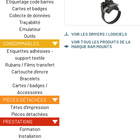
Etiquetage code barres
Cartes et badges
Collecte de données
Traçabilité
Emulateur
VOIR LES DRIVERS / LOGICIELS
Outils
VOIR TOUS LES PRODUITS DE LA
CONSOMMABLES
MARQUE RAM MOUNTS
Etiquettes adhésives -
support textile
Rubans / Films transfert
Cartouche d'encre
Bracelets
Cartes / badges /
Accessoires
PIÈCES DÉTACHÉES
Têtes d'impression
Pièces détachées
PRESTATIONS
Formation
Installation