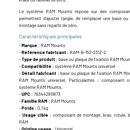
Le système RAM Mounts repose sur des composant
permettent d’ajuster l’angle, de remplacer une base ou 
montage sans repartir de zéro.
Caractéristiques principales
-
Marque
: RAM Mounts
-
Référence fabricant
: RAM-B-152-231Z-2
-
Type de produit
: base ou plaque de fixation RAM Mou
-
Compatibilité
: système RAM Mounts universel
-
Détail fabricant
: base ou plaque de fixation RAM M
RAM Mounts universel. Particularités : composant c
système RAM Mounts.
-
UPC
: 793442911873
-
Famille RAM
: RAM Mounts
-
Poids
: 0.1 kg
-
Usage cible
: composant de montage, bras, rotule, ba
RAM
-
Origine usage
: Universel