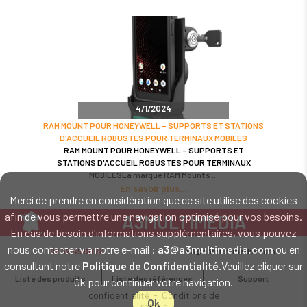
4/1/2024
RAM MOUNT POUR HONEYWELL – SUPPORTS ET STATIONS
D'ACCUEIL ROBUSTES POUR TERMINAUX MOBILES
RAM MOUNT POUR HONEYWELL – SUPPORTS ET
STATIONS D'ACCUEIL ROBUSTES POUR TERMINAUX
MOBILESLa marque RAM Mounts
En savoir plus
Merci de prendre en considération que ce site utilise des cookies
afin de vous permettre une navigation optimisé pour vos besoins.
A3MULTIMEDIA
En cas de besoin d'informations supplémentaires, vous pouvez
LE SPÉCIALISTE MATÉRIEL ET LOGICIEL CODE BARRE
nous contacter via notre e-mail :
a3@a3multimedia.com
ou en
02 52 45 00 20
a3@a3multimedia.com
Intervention sur tout le territoire : Cholet - Nantes - Angers - Rennes - Le
consultant notre
Politique de Confidentialité
.Veuillez cliquer sur
Mans - Bordeaux - Paris - Lille - Brest - Toulouse - Marseille - Poitiers -
Liste des produits
Liste des références
Support
Ok pour continuer votre navigation.
Caen - Lyon - Reims - Lorient - Vannes - Quimper - Rouen
Mentions légales
-
Politique de
confidentialité
-
Conditions de
Ok
retour