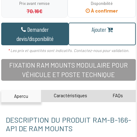
Prix avant remise
Disponibilité
70.16€
À confirmer
Demander
Ajouter
devis/disponibilité
*
Les prix et quantités sont indicatifs. Contactez-nous pour validation.
FIXATION RAM MOUNTS MODULAIRE POUR
VÉHICULE ET POSTE TECHNIQUE
Caractéristiques
FAQs
Apercu
DESCRIPTION DU PRODUIT RAM-B-166-
AP1 DE RAM MOUNTS