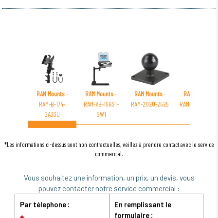
RAM Mounts
-
RAM Mounts
-
RAM Mounts
-
RAM Mounts
-
RAM-B-174-
RAM-VB-156ST-
RAM-202U-2525
RAM-VB-101-SW
GA33U
SW1
*Les informations ci-dessus sont non contractuelles, veillez à prendre contact avec le service
commercial.
Vous souhaitez une information, un prix, un devis, vous
pouvez contacter notre service commercial :
Par télephone :
En remplissant le
formulaire :