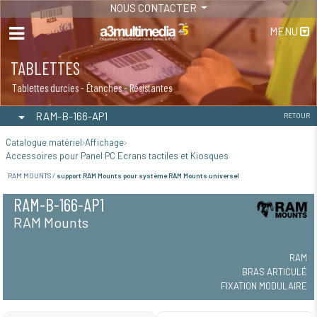
NOUS CONTACTER
MENU
TABLETTES
Tablettes durcies - Étanches - Résistantes
RAM-B-166-AP1
RETOUR
Catalogue matériel
Affichage
Accessoires pour Panel PC Ecrans tactiles et Kiosques
RAM MOUNTS /
support RAM Mounts pour système RAM Mounts universel
RAM-B-166-AP1
RAM Mounts
RAM
BRAS ARTICULÉ
FIXATION MODULAIRE