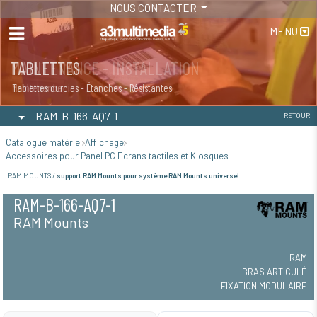
NOUS CONTACTER
MENU
MAINTENANCE - INSTALLATION
TABLETTES
Maintenance
Tablettes durcies - Étanches - Résistantes
RAM-B-166-AQ7-1
RETOUR
Catalogue matériel
Affichage
Accessoires pour Panel PC Ecrans tactiles et Kiosques
RAM MOUNTS /
support RAM Mounts pour système RAM Mounts universel
RAM-B-166-AQ7-1
RAM Mounts
RAM
BRAS ARTICULÉ
FIXATION MODULAIRE