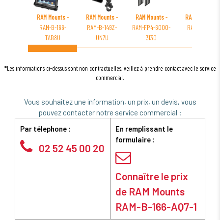
RAM Mounts
-
RAM Mounts
-
RAM Mounts
-
RAM Mounts
-
RAM-B-166-
RAM-B-149Z-
RAM-FP4-6000-
RAM-VB-169
TAB8U
UN7U
3130
*Les informations ci-dessus sont non contractuelles, veillez à prendre contact avec le service
commercial.
Vous souhaitez une information, un prix, un devis, vous
pouvez contacter notre service commercial :
Par télephone :
En remplissant le
formulaire :
02 52 45 00 20
Connaître le prix
de RAM Mounts
RAM-B-166-AQ7-1