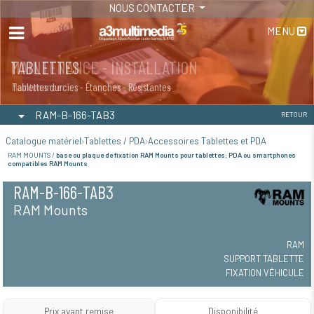
NOUS CONTACTER
MENU
MAINTENANCE - INSTALLATION
TABLETTES
Maintenance
Tablettes durcies - Étanches - Résistantes
RAM-B-166-TAB3
RETOUR
Catalogue matériel
Tablettes / PDA
Accessoires Tablettes et PDA
RAM MOUNTS /
base ou plaque de fixation RAM Mounts pour tablettes; PDA ou smartphones
compatibles RAM Mounts
RAM-B-166-TAB3
RAM Mounts
RAM
SUPPORT TABLETTE
FIXATION VÉHICULE
Prix avant remise
Disponibilité