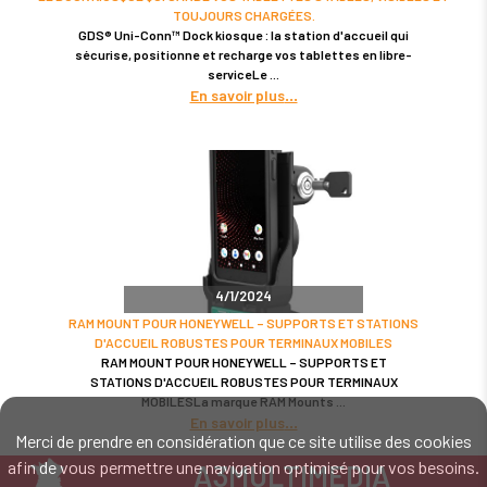
TOUJOURS CHARGÉES.
GDS® Uni-Conn™ Dock kiosque : la station d'accueil qui
sécurise, positionne et recharge vos tablettes en libre-
serviceLe
En savoir plus
4/1/2024
RAM MOUNT POUR HONEYWELL – SUPPORTS ET STATIONS
D'ACCUEIL ROBUSTES POUR TERMINAUX MOBILES
RAM MOUNT POUR HONEYWELL – SUPPORTS ET
STATIONS D'ACCUEIL ROBUSTES POUR TERMINAUX
MOBILESLa marque RAM Mounts
En savoir plus
Merci de prendre en considération que ce site utilise des cookies
afin de vous permettre une navigation optimisé pour vos besoins.
A3MULTIMEDIA