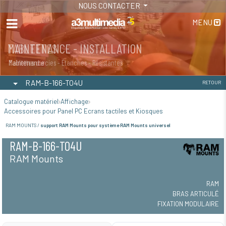
NOUS CONTACTER
MENU
MAINTENANCE - INSTALLATION
TABLETTES
Maintenance
Tablettes durcies - Étanches - Résistantes
RAM-B-166-TO4U
RETOUR
Catalogue matériel
Affichage
Accessoires pour Panel PC Ecrans tactiles et Kiosques
RAM MOUNTS /
support RAM Mounts pour système RAM Mounts universel
RAM-B-166-TO4U
RAM Mounts
RAM
BRAS ARTICULÉ
FIXATION MODULAIRE