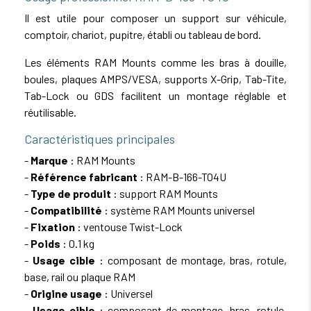
Il est utile pour composer un support sur véhicule,
comptoir, chariot, pupitre, établi ou tableau de bord.
Les éléments RAM Mounts comme les bras à douille,
boules, plaques AMPS/VESA, supports X-Grip, Tab-Tite,
Tab-Lock ou GDS facilitent un montage réglable et
réutilisable.
Caractéristiques principales
-
Marque
: RAM Mounts
-
Référence fabricant
: RAM-B-166-TO4U
-
Type de produit
: support RAM Mounts
-
Compatibilité
: système RAM Mounts universel
-
Fixation
: ventouse Twist-Lock
-
Poids
: 0.1 kg
-
Usage cible
: composant de montage, bras, rotule,
base, rail ou plaque RAM
-
Origine usage
: Universel
-
Usage cible
: composant de montage, bras, rotule,