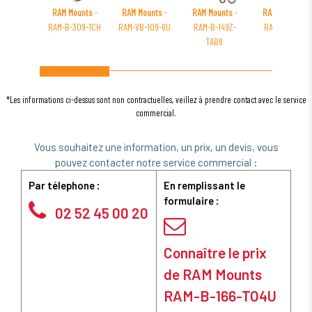
RAM Mounts
-
RAM Mounts
-
RAM Mounts
-
RAM Mounts
-
RAM-B-309-1CH
RAM-VB-109-6U
RAM-B-149Z-
RAM-B-231Z-
TAB8
2NUB
*Les informations ci-dessus sont non contractuelles, veillez à prendre contact avec le service
commercial.
Vous souhaitez une information, un prix, un devis, vous
pouvez contacter notre service commercial :
Par télephone :
En remplissant le
formulaire :
02 52 45 00 20
Connaître le prix
de RAM Mounts
RAM-B-166-TO4U