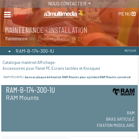
NOUS CONTACTER
MENU
MAINTENANCE - INSTALLATION
TABLETTES
Maintenance
Tablettes durcies - Étanches - Résistantes
RAM-B-174-300-1U
RETOUR
Catalogue matériel
Affichage
Accessoires pour Panel PC Ecrans tactiles et Kiosques
RAM MOUNTS /
base ou plaque de fixation RAM Mounts pour système RAM Mounts universel
RAM-B-174-300-1U
RAM Mounts
RAM
BRAS ARTICULÉ
FIXATION MODULAIRE