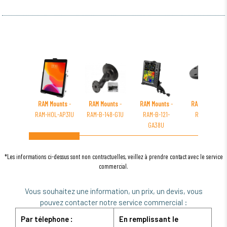
RAM Mounts
-
RAM Mounts
-
RAM Mounts
-
RAM Mounts
-
RAM-HOL-AP31U
RAM-B-148-G1U
RAM-B-121-
RAM-202A
GA38U
*Les informations ci-dessus sont non contractuelles, veillez à prendre contact avec le service
commercial.
Vous souhaitez une information, un prix, un devis, vous
pouvez contacter notre service commercial :
Par télephone :
En remplissant le