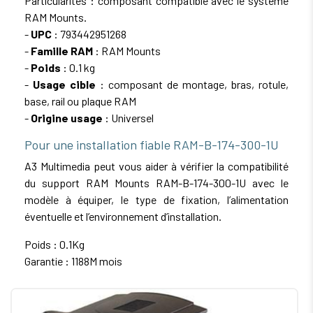
Particularités : composant compatible avec le système
RAM Mounts.
-
UPC
: 793442951268
-
Famille RAM
: RAM Mounts
-
Poids
: 0.1 kg
-
Usage cible
: composant de montage, bras, rotule,
base, rail ou plaque RAM
-
Origine usage
: Universel
Pour une installation fiable RAM-B-174-300-1U
A3 Multimedia peut vous aider à vérifier la compatibilité
du support RAM Mounts RAM-B-174-300-1U avec le
modèle à équiper, le type de fixation, l’alimentation
éventuelle et l’environnement d’installation.
Poids : 0.1Kg
Garantie : 1188M mois