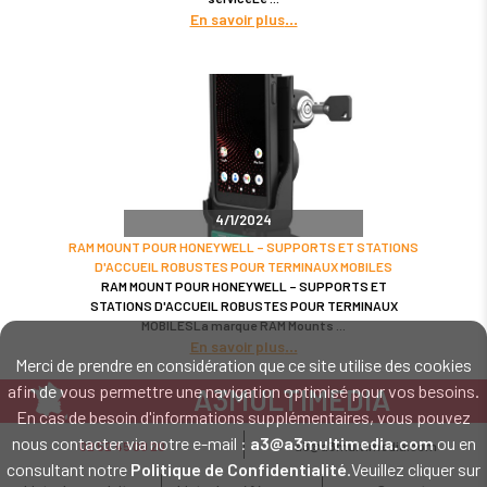
En savoir plus
4/1/2024
RAM MOUNT POUR HONEYWELL – SUPPORTS ET STATIONS
D'ACCUEIL ROBUSTES POUR TERMINAUX MOBILES
RAM MOUNT POUR HONEYWELL – SUPPORTS ET
STATIONS D'ACCUEIL ROBUSTES POUR TERMINAUX
MOBILESLa marque RAM Mounts
En savoir plus
Merci de prendre en considération que ce site utilise des cookies
afin de vous permettre une navigation optimisé pour vos besoins.
A3MULTIMEDIA
En cas de besoin d'informations supplémentaires, vous pouvez
LE SPÉCIALISTE MATÉRIEL ET LOGICIEL CODE BARRE
nous contacter via notre e-mail :
a3@a3multimedia.com
ou en
02 52 45 00 20
a3@a3multimedia.com
Intervention sur tout le territoire : Cholet - Nantes - Angers - Rennes - Le
consultant notre
Politique de Confidentialité
.Veuillez cliquer sur
Mans - Bordeaux - Paris - Lille - Brest - Toulouse - Marseille - Poitiers -