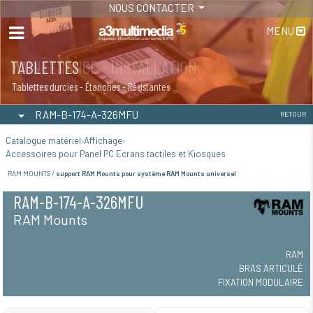
NOUS CONTACTER
MENU
MAINTENANCE - INSTALLATION
TABLETTES
Maintenance
Tablettes durcies - Étanches - Résistantes
RAM-B-174-A-326MFU
RETOUR
Catalogue matériel
Affichage
Accessoires pour Panel PC Ecrans tactiles et Kiosques
RAM MOUNTS /
support RAM Mounts pour système RAM Mounts universel
RAM-B-174-A-326MFU
RAM Mounts
RAM
BRAS ARTICULÉ
FIXATION MODULAIRE