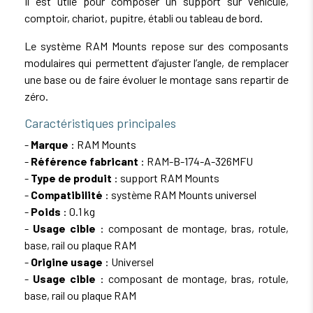
Il est utile pour composer un support sur véhicule,
comptoir, chariot, pupitre, établi ou tableau de bord.
Le système RAM Mounts repose sur des composants
modulaires qui permettent d’ajuster l’angle, de remplacer
une base ou de faire évoluer le montage sans repartir de
zéro.
Caractéristiques principales
-
Marque
: RAM Mounts
-
Référence fabricant
: RAM-B-174-A-326MFU
-
Type de produit
: support RAM Mounts
-
Compatibilité
: système RAM Mounts universel
-
Poids
: 0.1 kg
-
Usage cible
: composant de montage, bras, rotule,
base, rail ou plaque RAM
-
Origine usage
: Universel
-
Usage cible
: composant de montage, bras, rotule,
base, rail ou plaque RAM