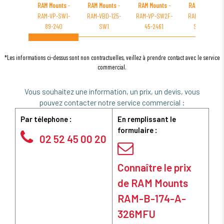
RAM Mounts
-
RAM Mounts
-
RAM Mounts
-
RAM Mounts
-
RAM-VP-SW1-
RAM-VBD-125-
RAM-VP-SW2F-
RAM-B-108-A-
89-240
SW1
45-2461
STRAP40
*Les informations ci-dessus sont non contractuelles, veillez à prendre contact avec le service
commercial.
Vous souhaitez une information, un prix, un devis, vous
pouvez contacter notre service commercial :
Par télephone :
En remplissant le
formulaire :
02 52 45 00 20
Connaître le prix
de RAM Mounts
RAM-B-174-A-
326MFU