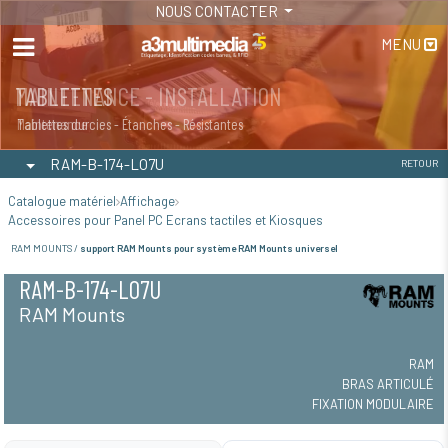
NOUS CONTACTER
MENU
MAINTENANCE - INSTALLATION
TABLETTES
Maintenance
Tablettes durcies - Étanches - Résistantes
RAM-B-174-LO7U
RETOUR
Catalogue matériel
Affichage
Accessoires pour Panel PC Ecrans tactiles et Kiosques
RAM MOUNTS /
support RAM Mounts pour système RAM Mounts universel
RAM-B-174-LO7U
RAM Mounts
RAM
BRAS ARTICULÉ
FIXATION MODULAIRE