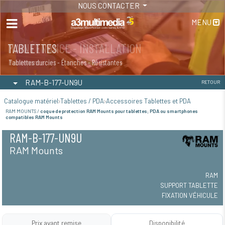
NOUS CONTACTER
MENU
MAINTENANCE - INSTALLATION
TABLETTES
Maintenance
Tablettes durcies - Étanches - Résistantes
RAM-B-177-UN9U
RETOUR
Catalogue matériel
Tablettes / PDA
Accessoires Tablettes et PDA
RAM MOUNTS /
coque de protection RAM Mounts pour tablettes; PDA ou smartphones
compatibles RAM Mounts
RAM-B-177-UN9U
RAM Mounts
RAM
SUPPORT TABLETTE
FIXATION VÉHICULE
Prix avant remise
Disponibilité