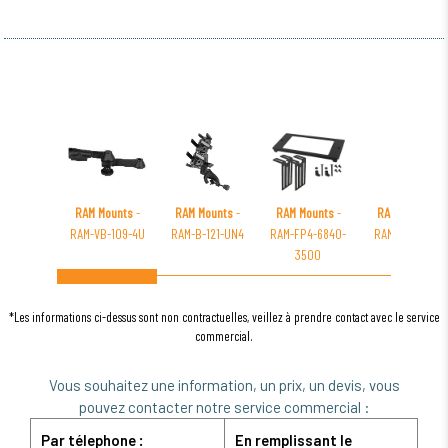
RAM Mounts
-
RAM Mounts
-
RAM Mounts
-
RAM Mounts
-
RAM-VB-109-4U
RAM-B-121-UN4
RAM-FP4-6840-
RAM-101U-VE1-
3500
HC1
*Les informations ci-dessus sont non contractuelles, veillez à prendre contact avec le service
commercial.
Vous souhaitez une information, un prix, un devis, vous
pouvez contacter notre service commercial :
Par télephone :
En remplissant le