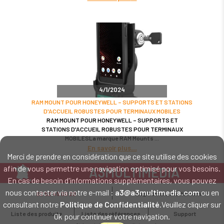
4/1/2024
RAM MOUNT POUR HONEYWELL – SUPPORTS ET STATIONS
D'ACCUEIL ROBUSTES POUR TERMINAUX MOBILES
RAM MOUNT POUR HONEYWELL – SUPPORTS ET
STATIONS D'ACCUEIL ROBUSTES POUR TERMINAUX
MOBILESLa marque RAM Mounts
En savoir plus
Merci de prendre en considération que ce site utilise des cookies
afin de vous permettre une navigation optimisé pour vos besoins.
A3MULTIMEDIA
En cas de besoin d'informations supplémentaires, vous pouvez
LE SPÉCIALISTE MATÉRIEL ET LOGICIEL CODE BARRE
nous contacter via notre e-mail :
a3@a3multimedia.com
ou en
02 52 45 00 20
a3@a3multimedia.com
Intervention sur tout le territoire : Cholet - Nantes - Angers - Rennes - Le
consultant notre
Politique de Confidentialité
.Veuillez cliquer sur
Mans - Bordeaux - Paris - Lille - Brest - Toulouse - Marseille - Poitiers -
Liste des produits
Liste des références
Support
Ok pour continuer votre navigation.
Caen - Lyon - Reims - Lorient - Vannes - Quimper - Rouen
Mentions légales
-
Politique de