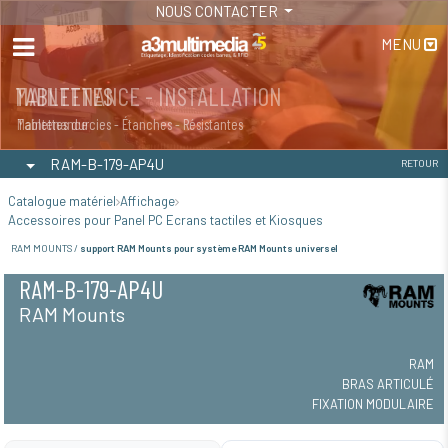
NOUS CONTACTER
MENU
MAINTENANCE - INSTALLATION
TABLETTES
Maintenance
Tablettes durcies - Étanches - Résistantes
RAM-B-179-AP4U
RETOUR
Catalogue matériel
Affichage
Accessoires pour Panel PC Ecrans tactiles et Kiosques
RAM MOUNTS /
support RAM Mounts pour système RAM Mounts universel
RAM-B-179-AP4U
RAM Mounts
RAM
BRAS ARTICULÉ
FIXATION MODULAIRE