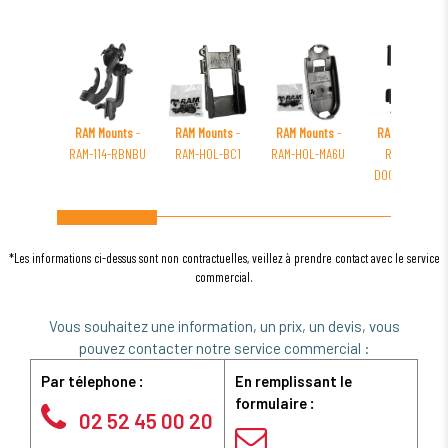
RAM Mounts
-
RAM Mounts
-
RAM Mounts
-
RAM Mounts
-
RAM-114-RBNBU
RAM-HOL-BC1
RAM-HOL-MA6U
RAM-GDS-
DOCKB-AP32U
*Les informations ci-dessus sont non contractuelles, veillez à prendre contact avec le service
commercial.
Vous souhaitez une information, un prix, un devis, vous
pouvez contacter notre service commercial :
Par télephone :
En remplissant le
formulaire :
02 52 45 00 20