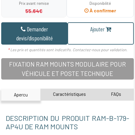
Prix avant remise
Disponibilité
55.64€
À confirmer
Demander
Ajouter
devis/disponibilité
*
Les prix et quantités sont indicatifs. Contactez-nous pour validation.
FIXATION RAM MOUNTS MODULAIRE POUR
VÉHICULE ET POSTE TECHNIQUE
Caractéristiques
FAQs
Apercu
DESCRIPTION DU PRODUIT RAM-B-179-
AP4U DE RAM MOUNTS