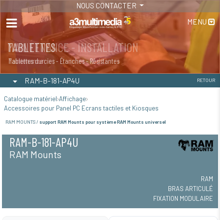
NOUS CONTACTER
MENU
MAINTENANCE - INSTALLATION
TABLETTES
Maintenance
Tablettes durcies - Étanches - Résistantes
RAM-B-181-AP4U
RETOUR
Catalogue matériel
Affichage
Accessoires pour Panel PC Ecrans tactiles et Kiosques
RAM MOUNTS /
support RAM Mounts pour système RAM Mounts universel
RAM-B-181-AP4U
RAM Mounts
RAM
BRAS ARTICULÉ
FIXATION MODULAIRE