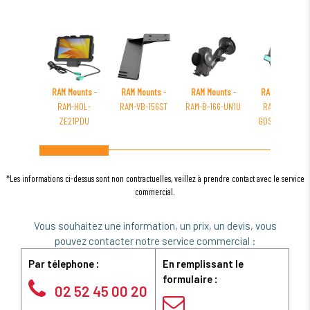
RAM Mounts
-
RAM Mounts
-
RAM Mounts
-
RAM Mounts
-
RAM-HOL-
RAM-VB-156ST
RAM-B-166-UN1U
RAM-B-400-
ZE21PDU
GDS-DOCK-V1U
*Les informations ci-dessus sont non contractuelles, veillez à prendre contact avec le service
commercial.
Vous souhaitez une information, un prix, un devis, vous
pouvez contacter notre service commercial :
Par télephone :
En remplissant le
formulaire :
02 52 45 00 20