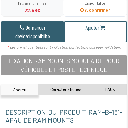
Prix avant remise
Disponibilité
72.58€
À confirmer
Demander
Ajouter
devis/disponibilité
*
Les prix et quantités sont indicatifs. Contactez-nous pour validation.
FIXATION RAM MOUNTS MODULAIRE POUR
VÉHICULE ET POSTE TECHNIQUE
Caractéristiques
FAQs
Apercu
DESCRIPTION DU PRODUIT RAM-B-181-
AP4U DE RAM MOUNTS