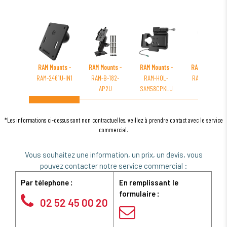
RAM Mounts
-
RAM Mounts
-
RAM Mounts
-
RAM Mounts
-
RAM-2461U-IN1
RAM-B-182-
RAM-HOL-
RAM-B-149Z-
AP2U
SAM58CPKLU
MA12
*Les informations ci-dessus sont non contractuelles, veillez à prendre contact avec le service
commercial.
Vous souhaitez une information, un prix, un devis, vous
pouvez contacter notre service commercial :
Par télephone :
En remplissant le
formulaire :
02 52 45 00 20