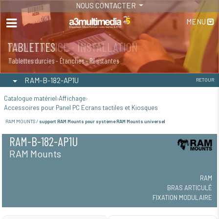
NOUS CONTACTER
MENU
MAINTENANCE - INSTALLATION
TABLETTES
Maintenance
Tablettes durcies - Étanches - Résistantes
RAM-B-182-AP1U
RETOUR
Catalogue matériel
Affichage
Accessoires pour Panel PC Ecrans tactiles et Kiosques
RAM MOUNTS /
support RAM Mounts pour système RAM Mounts universel
RAM-B-182-AP1U
RAM Mounts
RAM
BRAS ARTICULÉ
FIXATION MODULAIRE