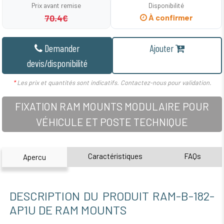
Prix avant remise
Disponibilité
70.4€
À confirmer
Demander
Ajouter
devis/disponibilité
*
Les prix et quantités sont indicatifs. Contactez-nous pour validation.
FIXATION RAM MOUNTS MODULAIRE POUR
VÉHICULE ET POSTE TECHNIQUE
Caractéristiques
FAQs
Apercu
DESCRIPTION DU PRODUIT RAM-B-182-
AP1U DE RAM MOUNTS