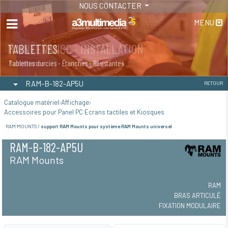
NOUS CONTACTER
MENU
MAINTENANCE - INSTALLATION
TABLETTES
Maintenance
Tablettes durcies - Étanches - Résistantes
RAM-B-182-AP5U
RETOUR
Catalogue matériel
Affichage
Accessoires pour Panel PC Ecrans tactiles et Kiosques
RAM MOUNTS /
support RAM Mounts pour système RAM Mounts universel
RAM-B-182-AP5U
RAM Mounts
RAM
BRAS ARTICULÉ
FIXATION MODULAIRE