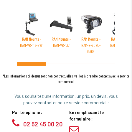
RAM Mounts
-
RAM Mounts
-
RAM Mounts
-
RAM Mounts
-
RAM-VB-116-SW1
RAM-VB-137
RAM-B-202U-
RAM-B-231Z-2-
GA65
GA63U
*Les informations ci-dessus sont non contractuelles, veillez à prendre contact avec le service
commercial.
Vous souhaitez une information, un prix, un devis, vous
pouvez contacter notre service commercial :
Par télephone :
En remplissant le
formulaire :
02 52 45 00 20