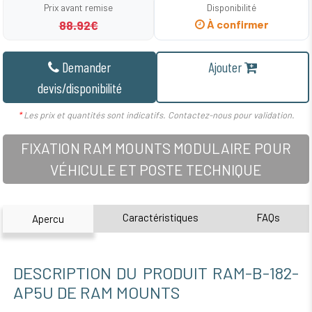
Prix avant remise
Disponibilité
88.92€
À confirmer
Demander
Ajouter
devis/disponibilité
*
Les prix et quantités sont indicatifs. Contactez-nous pour validation.
FIXATION RAM MOUNTS MODULAIRE POUR
VÉHICULE ET POSTE TECHNIQUE
Caractéristiques
FAQs
Apercu
DESCRIPTION DU PRODUIT RAM-B-182-
AP5U DE RAM MOUNTS