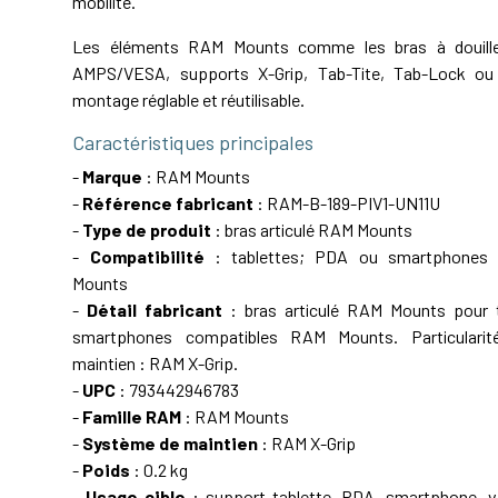
mobilité.
Les éléments RAM Mounts comme les bras à douille,
AMPS/VESA, supports X-Grip, Tab-Tite, Tab-Lock ou 
montage réglable et réutilisable.
Caractéristiques principales
-
Marque
: RAM Mounts
-
Référence fabricant
: RAM-B-189-PIV1-UN11U
-
Type de produit
: bras articulé RAM Mounts
-
Compatibilité
: tablettes; PDA ou smartphones
Mounts
-
Détail fabricant
: bras articulé RAM Mounts pour 
smartphones compatibles RAM Mounts. Particulari
maintien : RAM X-Grip.
-
UPC
: 793442946783
-
Famille RAM
: RAM Mounts
-
Système de maintien
: RAM X-Grip
-
Poids
: 0.2 kg
-
Usage cible
: support tablette, PDA, smartphone, vé