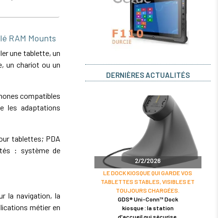
ulé RAM Mounts
er une tablette, un
, un chariot ou un
DERNIÈRES ACTUALITÉS
phones compatibles
e les adaptations
pour tablettes; PDA
ités : système de
2/2/2026
LE DOCK KIOSQUE QUI GARDE VOS
TABLETTES STABLES, VISIBLES ET
TOUJOURS CHARGÉES.
r la navigation, la
GDS® Uni-Conn™ Dock
lications métier en
kiosque : la station
d'accueil qui sécurise,