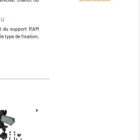
1U
ité du support RAM
e type de fixation,