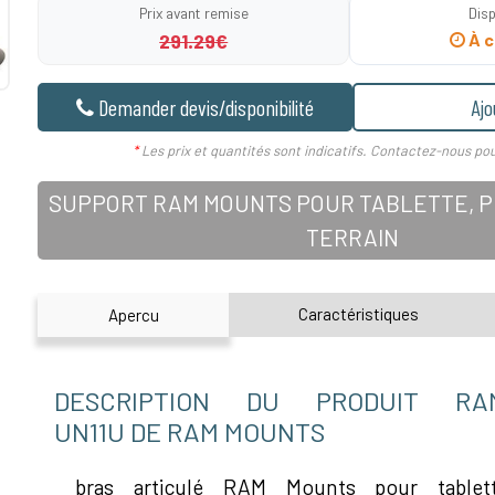
Prix avant remise
Disp
291.29€
À c
Demander devis/disponibilité
Ajo
*
Les prix et quantités sont indicatifs. Contactez-nous pou
SUPPORT RAM MOUNTS POUR TABLETTE, PD
TERRAIN
Caractéristiques
Apercu
DESCRIPTION DU PRODUIT RAM-B
UN11U DE RAM MOUNTS
bras articulé RAM Mounts pour table