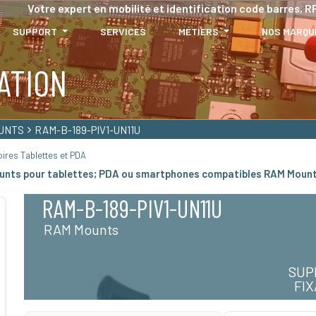
Votre expert en mobilité et identification code barres, RF
SUPPORT
SERVICES
MÉTIERS
NOS MARQU
ATION
UNTS
RAM-B-189-PIV1-UN11U
ires Tablettes et PDA
ounts pour tablettes; PDA ou smartphones compatibles RAM Moun
RAM-B-189-PIV1-UN11U
RAM Mounts
SUP
FI