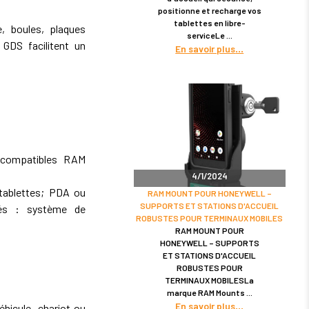
positionne et recharge vos
tablettes en libre-
 boules, plaques
serviceLe
GDS facilitent un
En savoir plus
 compatibles RAM
4/1/2024
tablettes; PDA ou
RAM MOUNT POUR HONEYWELL –
SUPPORTS ET STATIONS D'ACCUEIL
tés : système de
ROBUSTES POUR TERMINAUX MOBILES
RAM MOUNT POUR
HONEYWELL – SUPPORTS
ET STATIONS D'ACCUEIL
ROBUSTES POUR
TERMINAUX MOBILESLa
marque RAM Mounts
En savoir plus
hicule, chariot ou