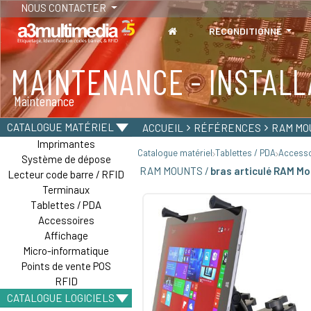
NOUS CONTACTER
RECONDITIONNÉ
MAINTENANCE - INSTALL
TABLETTES
Maintenance
Tablettes durcies - Étanches - Résistantes
CATALOGUE MATÉRIEL
ACCUEIL
RÉFÉRENCES
RAM MO
Imprimantes
Catalogue matériel
Tablettes / PDA
Accesso
Système de dépose
RAM MOUNTS /
bras articulé RAM M
Lecteur code barre / RFID
Terminaux
Tablettes / PDA
Accessoires
Affichage
Micro-informatique
Points de vente POS
RFID
CATALOGUE LOGICIELS