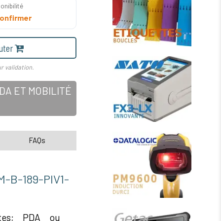
onibilité
onfirmer
uter
r validation.
A ET MOBILITÉ
FAQs
-189-PIV1-
ttes; PDA ou