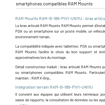
smartphones compatibles RAM Mounts
RAM Mounts RAM-B-189-PIV1-UN11U : bras artic
Le bras articulé RAM Mounts RAM Mounts permet d’install
PDA ou un smartphone sur un poste mobile, un véhicule
environnement terrain.
La compatibilité indiquée avec tablettes; PDA ou smart
RAM Mounts facilite le choix du bon support et évit
approximatives lors du montage.
Détail constructeur traduit : bras articulé RAM Mounts 
ou smartphones compatibles RAM Mounts. Particular
maintien : RAM X-Grip..
Intégration terrain RAM-B-189-PIV1-UN11U
Il convient aux équipes qui utilisent leurs terminaux pou
saisie de rapports, la consultation de données ou les app