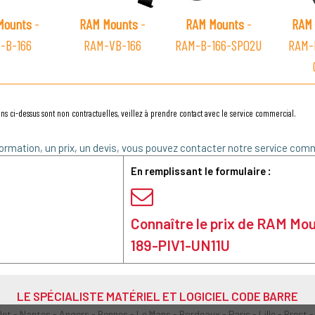
Mounts
-
RAM Mounts
-
RAM Mounts
-
RAM 
-B-166
RAM-VB-166
RAM-B-166-SPO2U
RAM-
ns ci-dessus sont non contractuelles, veillez à prendre contact avec le service commercial.
ormation, un prix, un devis, vous pouvez contacter notre service comm
En remplissant le formulaire :
Connaître le prix de RAM M
189-PIV1-UN11U
LE SPÉCIALISTE MATÉRIEL ET LOGICIEL CODE BARRE
olet - Nantes - Angers - Rennes - Le Mans - Bordeaux - Paris - Lille - Brest -