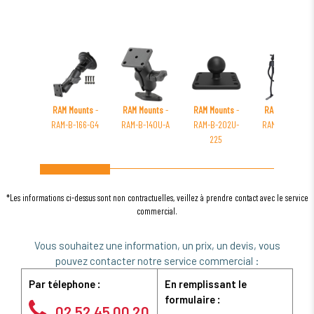
RAM Mounts
-
RAM Mounts
-
RAM Mounts
-
RAM Mounts
-
RAM-B-166-G4
RAM-B-140U-A
RAM-B-202U-
RAM-316-3-TW1
225
*Les informations ci-dessus sont non contractuelles, veillez à prendre contact avec le service
commercial.
Vous souhaitez une information, un prix, un devis, vous
pouvez contacter notre service commercial :
Par télephone :
En remplissant le
formulaire :
02 52 45 00 20