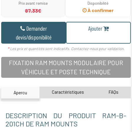
Prix avant remise
Disponibilité
87.33€
À confirmer
Demander
Ajouter
devis/disponibilité
*
Les prix et quantités sont indicatifs. Contactez-nous pour validation.
FIXATION RAM MOUNTS MODULAIRE POUR
VÉHICULE ET POSTE TECHNIQUE
Caractéristiques
FAQs
Apercu
DESCRIPTION DU PRODUIT RAM-B-
201CH DE RAM MOUNTS