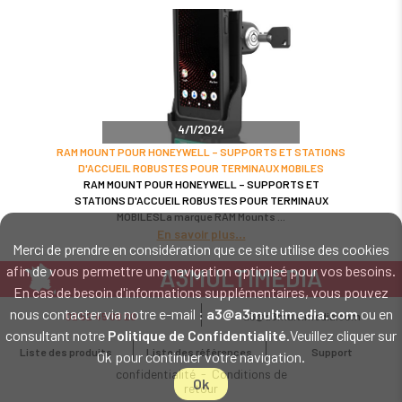
4/1/2024
RAM MOUNT POUR HONEYWELL – SUPPORTS ET STATIONS
D'ACCUEIL ROBUSTES POUR TERMINAUX MOBILES
RAM MOUNT POUR HONEYWELL – SUPPORTS ET
STATIONS D'ACCUEIL ROBUSTES POUR TERMINAUX
MOBILESLa marque RAM Mounts
En savoir plus
Merci de prendre en considération que ce site utilise des cookies
afin de vous permettre une navigation optimisé pour vos besoins.
A3MULTIMEDIA
En cas de besoin d'informations supplémentaires, vous pouvez
LE SPÉCIALISTE MATÉRIEL ET LOGICIEL CODE BARRE
nous contacter via notre e-mail :
a3@a3multimedia.com
ou en
02 52 45 00 20
a3@a3multimedia.com
Intervention sur tout le territoire : Cholet - Nantes - Angers - Rennes - Le
consultant notre
Politique de Confidentialité
.Veuillez cliquer sur
Mans - Bordeaux - Paris - Lille - Brest - Toulouse - Marseille - Poitiers -
Liste des produits
Liste des références
Support
Ok pour continuer votre navigation.
Caen - Lyon - Reims - Lorient - Vannes - Quimper - Rouen
Mentions légales
-
Politique de
confidentialité
-
Conditions de
Ok
retour