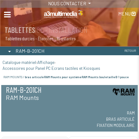
NOUS CONTACTER
MENU
MAINTENANCE - INSTALLATION
TABLETTES
Maintenance
Tablettes durcies - Étanches - Résistantes
RAM-B-201CH
RETOUR
Catalogue matériel
Affichage
Accessoires pour Panel PC Ecrans tactiles et Kiosques
RAM MOUNTS /
bras articulé RAM Mounts pour système RAM Mounts boule taille B 1 pouce
RAM-B-201CH
RAM Mounts
RAM
BRAS ARTICULÉ
FIXATION MODULAIRE