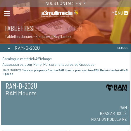
NOUS CONTACTER
MENU
MAINTENANCE - INSTALLATION
TABLETTES
Maintenance
Tablettes durcies - Étanches - Résistantes
RAM-B-202U
RETOUR
Catalogue matériel
Affichage
Accessoires pour Panel PC Ecrans tactiles et Kiosques
RAM MOUNTS /
base ou plaque de fixation RAM Mounts pour système RAM Mounts boule taille B
1 pouce
RAM-B-202U
RAM Mounts
RAM
BRAS ARTICULÉ
FIXATION MODULAIRE