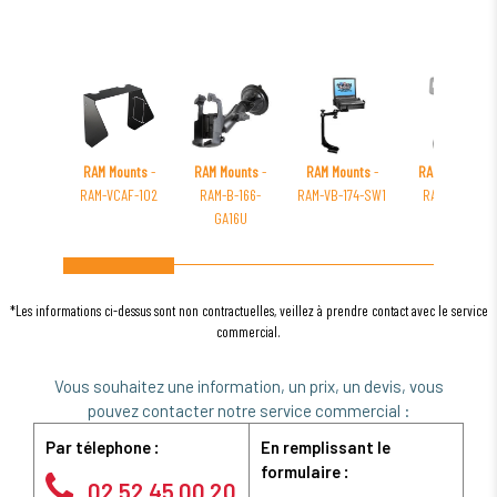
RAM Mounts
-
RAM Mounts
-
RAM Mounts
-
RAM Mounts
-
RAM-VCAF-102
RAM-B-166-
RAM-VB-174-SW1
RAM-B-108-
GA16U
GOP1U
*Les informations ci-dessus sont non contractuelles, veillez à prendre contact avec le service
commercial.
Vous souhaitez une information, un prix, un devis, vous
pouvez contacter notre service commercial :
Par télephone :
En remplissant le
formulaire :
02 52 45 00 20