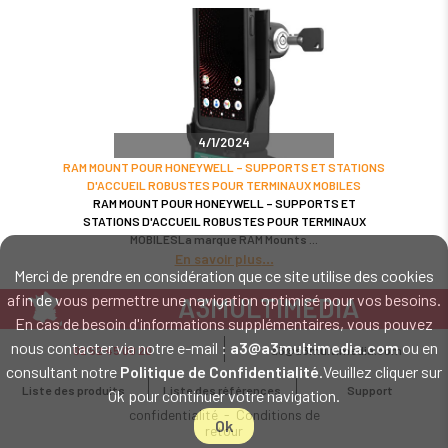
4/1/2024
RAM MOUNT POUR HONEYWELL – SUPPORTS ET STATIONS
D'ACCUEIL ROBUSTES POUR TERMINAUX MOBILES
RAM MOUNT POUR HONEYWELL – SUPPORTS ET
STATIONS D'ACCUEIL ROBUSTES POUR TERMINAUX
MOBILESLa marque RAM Mounts
En savoir plus
Merci de prendre en considération que ce site utilise des cookies
afin de vous permettre une navigation optimisé pour vos besoins.
A3MULTIMEDIA
En cas de besoin d'informations supplémentaires, vous pouvez
LE SPÉCIALISTE MATÉRIEL ET LOGICIEL CODE BARRE
nous contacter via notre e-mail :
a3@a3multimedia.com
ou en
02 52 45 00 20
a3@a3multimedia.com
Intervention sur tout le territoire : Cholet - Nantes - Angers - Rennes - Le
consultant notre
Politique de Confidentialité
.Veuillez cliquer sur
Mans - Bordeaux - Paris - Lille - Brest - Toulouse - Marseille - Poitiers -
Liste des produits
Liste des références
Support
Ok pour continuer votre navigation.
Caen - Lyon - Reims - Lorient - Vannes - Quimper - Rouen
Mentions légales
-
Politique de
confidentialité
-
Conditions de
Ok
retour