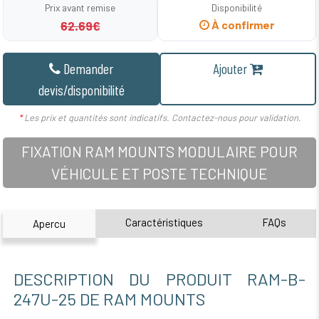
Prix avant remise
Disponibilité
62.69€
À confirmer
Demander
Ajouter
devis/disponibilité
*
Les prix et quantités sont indicatifs. Contactez-nous pour validation.
FIXATION RAM MOUNTS MODULAIRE POUR
VÉHICULE ET POSTE TECHNIQUE
Caractéristiques
FAQs
Apercu
DESCRIPTION DU PRODUIT RAM-B-
247U-25 DE RAM MOUNTS