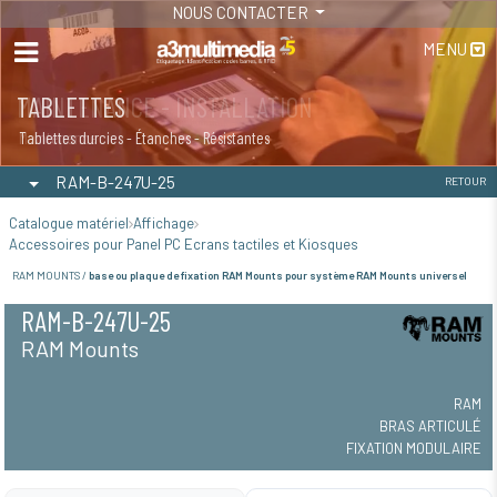
NOUS CONTACTER
MENU
MAINTENANCE - INSTALLATION
TABLETTES
Maintenance
Tablettes durcies - Étanches - Résistantes
RAM-B-247U-25
RETOUR
Catalogue matériel
Affichage
Accessoires pour Panel PC Ecrans tactiles et Kiosques
RAM MOUNTS /
base ou plaque de fixation RAM Mounts pour système RAM Mounts universel
RAM-B-247U-25
RAM Mounts
RAM
BRAS ARTICULÉ
FIXATION MODULAIRE