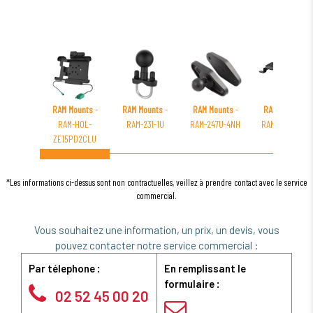
RAM Mounts
-
RAM Mounts
-
RAM Mounts
-
RAM Mounts
-
RAM-HOL-
RAM-231-1U
RAM-247U-4NH
RAM-VB-163NR
ZE15PD2CLU
*Les informations ci-dessus sont non contractuelles, veillez à prendre contact avec le service
commercial.
Vous souhaitez une information, un prix, un devis, vous
pouvez contacter notre service commercial :
Par télephone :
En remplissant le
formulaire :
02 52 45 00 20