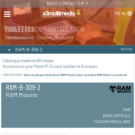
NOUS CONTACTER
MENU
MAINTENANCE - INSTALLATION
TABLETTES
Maintenance
Tablettes durcies - Étanches - Résistantes
RAM-B-309-2
RETOUR
Catalogue matériel
Affichage
Accessoires pour Panel PC Ecrans tactiles et Kiosques
RAM MOUNTS /
base ou plaque de fixation RAM Mounts pour système RAM Mounts universel
RAM-B-309-2
RAM Mounts
RAM
BRAS ARTICULÉ
FIXATION MODULAIRE