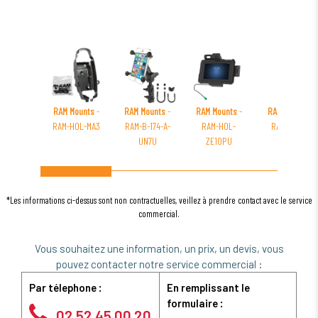
RAM Mounts
-
RAM Mounts
-
RAM Mounts
-
RAM Mounts
-
RAM-HOL-MA3
RAM-B-174-A-
RAM-HOL-
RAM-B-101-
UN7U
ZE10PU
MIS1U
*Les informations ci-dessus sont non contractuelles, veillez à prendre contact avec le service
commercial.
Vous souhaitez une information, un prix, un devis, vous
pouvez contacter notre service commercial :
Par télephone :
En remplissant le
formulaire :
02 52 45 00 20