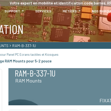
Votre expert en mobilité et identification code barres, RF
SUPPORT
SERVICES
MÉTIERS
NOS MARQU
ATION
UNTS
RAM-B-337-1U
our Panel PC Ecrans tactiles et Kiosques
ge RAM Mounts pour 5-2 pouce
RAM-B-337-1U
RAM Mounts
FIXA