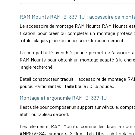
RAM Mounts RAM-B-337-1U : accessoire de mon
Le accessoire de montage RAM Mounts RAM Mounts es
fixation pour créer ou compléter un montage professio
rotule, plaque, pince ou accessoire de raccordement.
La compatibilité avec 5-2 pouce permet de l’associer à
RAM Mounts pour obtenir un montage adapté à la charg
l’angle recherché.
Détail constructeur traduit : accessoire de montage R
pouce. Particularités : taille boule : C 1,5 pouce..
Montage et ergonomie RAM-B-337-1U
Il est utile pour composer un support sur véhicule, comptoi
établi ou tableau de bord.
Les éléments RAM Mounts comme les bras à douille,
AMPS/VESA, supports X-Grip, Tab-Tite, Tab-Lock ou 