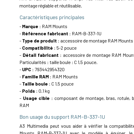
montage réglable et réutilisable.
Caractéristiques principales
-
Marque
: RAM Mounts
-
Référence fabricant
: RAM-B-337-1U
-
Type de produit
: accessoire de montage RAM Mounts
-
Compatibilité
: 5-2 pouce
-
Détail fabricant
: accessoire de montage RAM Mount
Particularités : taille boule : C 1,5 pouce.
-
UPC
: 793442954320
-
Famille RAM
: RAM Mounts
-
Taille boule
: C 1,5 pouce
-
Poids
: 0.1 kg
-
Usage cible
: composant de montage, bras, rotule, ba
RAM
Bon usage du support RAM-B-337-1U
A3 Multimedia peut vous aider à vérifier la compatibil
Mounts RAM-B-337-1U avec le modèle à équiper, le 