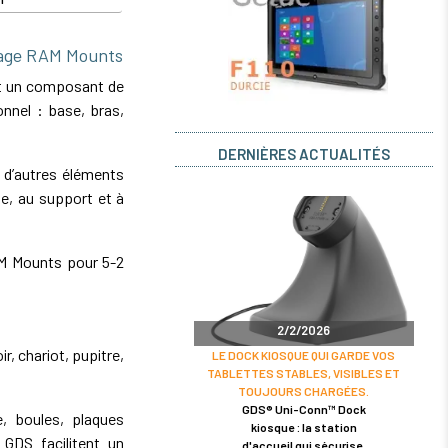
tage RAM Mounts
t un composant de
nnel : base, bras,
DERNIÈRES ACTUALITÉS
 d’autres éléments
e, au support et à
AM Mounts pour 5-2
2/2/2026
r, chariot, pupitre,
LE DOCK KIOSQUE QUI GARDE VOS
TABLETTES STABLES, VISIBLES ET
TOUJOURS CHARGÉES.
GDS® Uni-Conn™ Dock
 boules, plaques
kiosque : la station
GDS facilitent un
d'accueil qui sécurise,