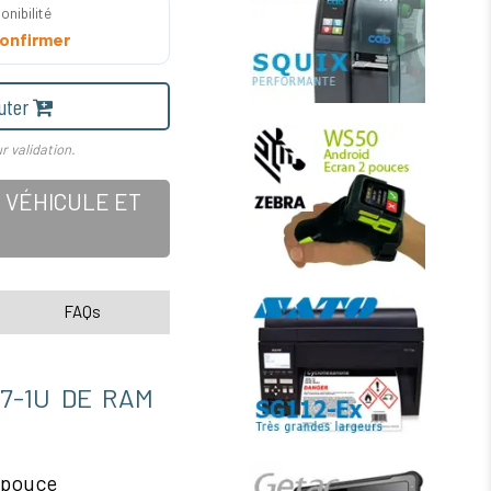
onibilité
onfirmer
uter
r validation.
 VÉHICULE ET
FAQs
7-1U DE RAM
 pouce