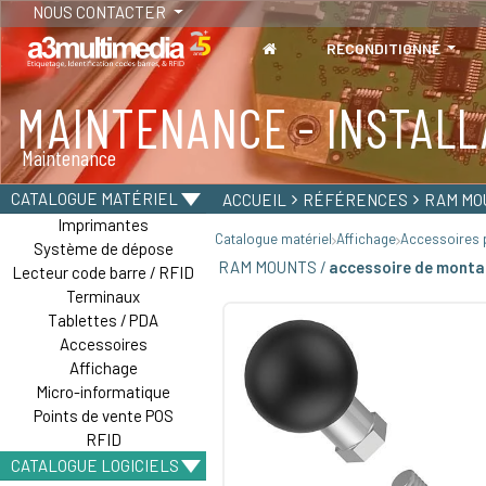
NOUS CONTACTER
RECONDITIONNÉ
MAINTENANCE - INSTALL
TABLETTES
Maintenance
Tablettes durcies - Étanches - Résistantes
CATALOGUE MATÉRIEL
ACCUEIL
RÉFÉRENCES
RAM MO
Imprimantes
Catalogue matériel
Affichage
Accessoires p
Système de dépose
RAM MOUNTS /
accessoire de monta
Lecteur code barre / RFID
Terminaux
Tablettes / PDA
Accessoires
Affichage
Micro-informatique
Points de vente POS
RFID
CATALOGUE LOGICIELS