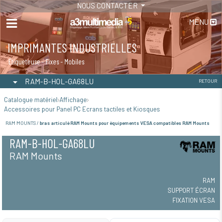
NOUS CONTACTER
MENU
IMPRIMANTES INDUSTRIELLES
Étiqueteuse - Fixes - Mobiles
RAM-B-HOL-GA68LU
RETOUR
Catalogue matériel
Affichage
Accessoires pour Panel PC Ecrans tactiles et Kiosques
RAM MOUNTS /
bras articulé RAM Mounts pour équipements VESA compatibles RAM Mounts
RAM-B-HOL-GA68LU
RAM Mounts
RAM
SUPPORT ÉCRAN
FIXATION VESA