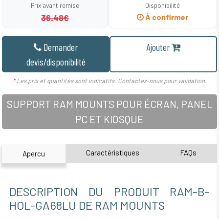
Prix avant remise
Disponibilité
36.48€
À confirmer
Demander
Ajouter
devis/disponibilité
*
Les prix et quantités sont indicatifs. Contactez-nous pour validation.
SUPPORT RAM MOUNTS POUR ÉCRAN, PANEL
PC ET KIOSQUE
Caractéristiques
FAQs
Apercu
DESCRIPTION DU PRODUIT RAM-B-
HOL-GA68LU DE RAM MOUNTS