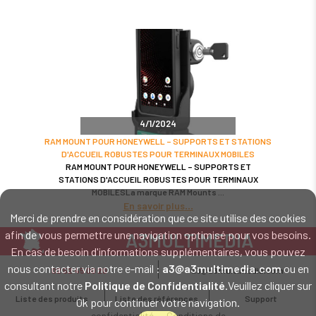
4/1/2024
RAM MOUNT POUR HONEYWELL – SUPPORTS ET STATIONS
D'ACCUEIL ROBUSTES POUR TERMINAUX MOBILES
RAM MOUNT POUR HONEYWELL – SUPPORTS ET
STATIONS D'ACCUEIL ROBUSTES POUR TERMINAUX
MOBILESLa marque RAM Mounts
En savoir plus
Merci de prendre en considération que ce site utilise des cookies
afin de vous permettre une navigation optimisé pour vos besoins.
A3MULTIMEDIA
En cas de besoin d'informations supplémentaires, vous pouvez
LE SPÉCIALISTE MATÉRIEL ET LOGICIEL CODE BARRE
nous contacter via notre e-mail :
a3@a3multimedia.com
ou en
02 52 45 00 20
a3@a3multimedia.com
Intervention sur tout le territoire : Cholet - Nantes - Angers - Rennes - Le
consultant notre
Politique de Confidentialité
.Veuillez cliquer sur
Mans - Bordeaux - Paris - Lille - Brest - Toulouse - Marseille - Poitiers -
Liste des produits
Liste des références
Support
Ok pour continuer votre navigation.
Caen - Lyon - Reims - Lorient - Vannes - Quimper - Rouen
Mentions légales
-
Politique de
confidentialité
-
Conditions de