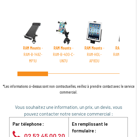
RAM Mounts
-
RAM Mounts
-
RAM Mounts
-
RAM Mounts
-
RAM-B-149Z-
RAM-B-400-C-
RAM-HOL-
RAM-HOL-AP18
MP1U
UN7U
AP8DU
*Les informations ci-dessus sont non contractuelles, veillez à prendre contact avec le service
commercial.
Vous souhaitez une information, un prix, un devis, vous
pouvez contacter notre service commercial :
Par télephone :
En remplissant le
formulaire :
02 52 45 00 20