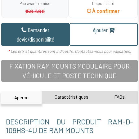
Prix avant remise
Disponibilité
156.46€
À confirmer
Demander
Ajouter
devis/disponibilité
*
Les prix et quantités sont indicatifs. Contactez-nous pour validation.
FIXATION RAM MOUNTS MODULAIRE POUR
VÉHICULE ET POSTE TECHNIQUE
Caractéristiques
FAQs
Apercu
DESCRIPTION DU PRODUIT RAM-D-
109HS-4U DE RAM MOUNTS