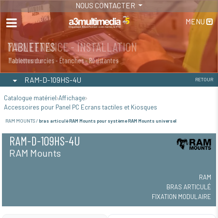
NOUS CONTACTER
MENU
MAINTENANCE - INSTALLATION
TABLETTES
Maintenance
Tablettes durcies - Étanches - Résistantes
RAM-D-109HS-4U
RETOUR
Catalogue matériel
Affichage
Accessoires pour Panel PC Ecrans tactiles et Kiosques
RAM MOUNTS /
bras articulé RAM Mounts pour système RAM Mounts universel
RAM-D-109HS-4U
RAM Mounts
RAM
BRAS ARTICULÉ
FIXATION MODULAIRE