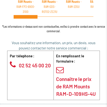
RAM Mounts
-
RAM Mounts
-
RAM Mounts
-
RAM Mounts
-
RAM-FP3-6900-
RAM-GDS-
RAM-235U
RAM-VB-154-
2100
ROTO2-ZE21U
SW1
*Les informations ci-dessus sont non contractuelles, veillez à prendre contact avec le service
commercial.
Vous souhaitez une information, un prix, un devis, vous
pouvez contacter notre service commercial :
Par télephone :
En remplissant le
formulaire :
02 52 45 00 20
Connaître le prix
de RAM Mounts
RAM-D-109HS-4U