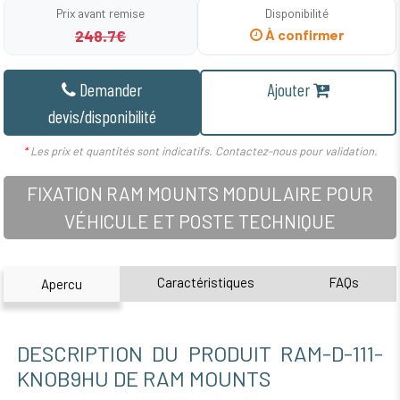
Prix avant remise
Disponibilité
248.7€
À confirmer
Demander
Ajouter
devis/disponibilité
*
Les prix et quantités sont indicatifs. Contactez-nous pour validation.
FIXATION RAM MOUNTS MODULAIRE POUR
VÉHICULE ET POSTE TECHNIQUE
Caractéristiques
FAQs
Apercu
DESCRIPTION DU PRODUIT RAM-D-111-
KNOB9HU DE RAM MOUNTS