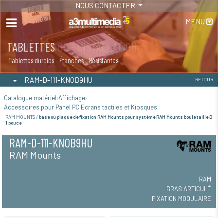
NOUS CONTACTER
MENU
TABLETTES
Tablettes durcies - Étanches - Résistantes
RAM-D-111-KNOB9HU
RETOUR
Catalogue matériel
Affichage
Accessoires pour Panel PC Ecrans tactiles et Kiosques
RAM MOUNTS /
base ou plaque de fixation RAM Mounts pour système RAM Mounts boule taille B
1 pouce
RAM-D-111-KNOB9HU
RAM Mounts
RAM
BRAS ARTICULÉ
FIXATION MODULAIRE