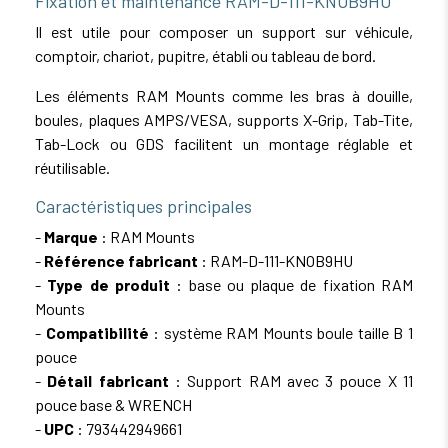
Fixation et maintenance RAM-D-111-KNOB9HU
Il est utile pour composer un support sur véhicule,
comptoir, chariot, pupitre, établi ou tableau de bord.
Les éléments RAM Mounts comme les bras à douille,
boules, plaques AMPS/VESA, supports X-Grip, Tab-Tite,
Tab-Lock ou GDS facilitent un montage réglable et
réutilisable.
Caractéristiques principales
-
Marque
: RAM Mounts
-
Référence fabricant
: RAM-D-111-KNOB9HU
-
Type de produit
: base ou plaque de fixation RAM
Mounts
-
Compatibilité
: système RAM Mounts boule taille B 1
pouce
-
Détail fabricant
: Support RAM avec 3 pouce X 11
pouce base & WRENCH
-
UPC
: 793442949661