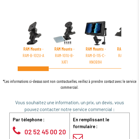
RAM Mounts
-
RAM Mounts
-
RAM Mounts
-
RAM Mounts
-
RAM-B-102U-A
RAM-101U-B-
RAM-D-115-C-
RAM-VB-157
XAT1
KNOB9H
*Les informations ci-dessus sont non contractuelles, veillez à prendre contact avec le service
commercial.
Vous souhaitez une information, un prix, un devis, vous
pouvez contacter notre service commercial :
Par télephone :
En remplissant le
formulaire :
02 52 45 00 20