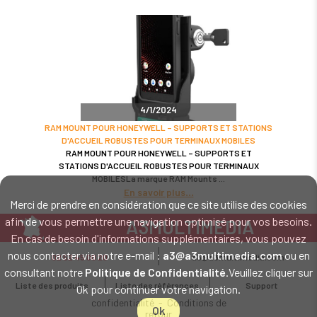
4/1/2024
RAM MOUNT POUR HONEYWELL – SUPPORTS ET STATIONS
D'ACCUEIL ROBUSTES POUR TERMINAUX MOBILES
RAM MOUNT POUR HONEYWELL – SUPPORTS ET
STATIONS D'ACCUEIL ROBUSTES POUR TERMINAUX
MOBILESLa marque RAM Mounts
En savoir plus
Merci de prendre en considération que ce site utilise des cookies
afin de vous permettre une navigation optimisé pour vos besoins.
A3MULTIMEDIA
En cas de besoin d'informations supplémentaires, vous pouvez
LE SPÉCIALISTE MATÉRIEL ET LOGICIEL CODE BARRE
nous contacter via notre e-mail :
a3@a3multimedia.com
ou en
02 52 45 00 20
a3@a3multimedia.com
Intervention sur tout le territoire : Cholet - Nantes - Angers - Rennes - Le
consultant notre
Politique de Confidentialité
.Veuillez cliquer sur
Mans - Bordeaux - Paris - Lille - Brest - Toulouse - Marseille - Poitiers -
Liste des produits
Liste des références
Support
Ok pour continuer votre navigation.
Caen - Lyon - Reims - Lorient - Vannes - Quimper - Rouen
Mentions légales
-
Politique de
confidentialité
-
Conditions de
Ok
retour