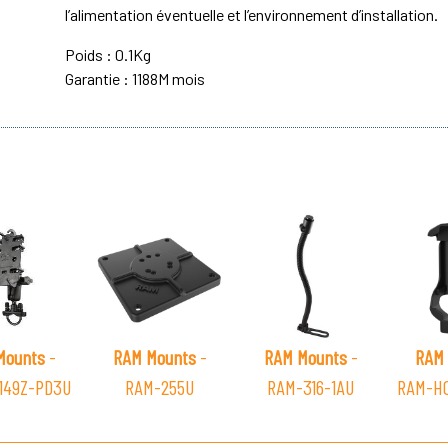
l’alimentation éventuelle et l’environnement d’installation.
Poids : 0.1Kg
Garantie : 1188M mois
Mounts
-
RAM Mounts
-
RAM Mounts
-
RAM 
149Z-PD3U
RAM-255U
RAM-316-1AU
RAM-H