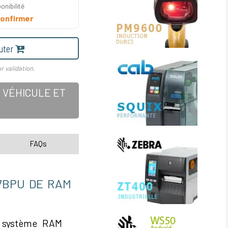
onibilité
onfirmer
uter
r validation.
 VÉHICULE ET
FAQs
7BPU DE RAM
 système RAM