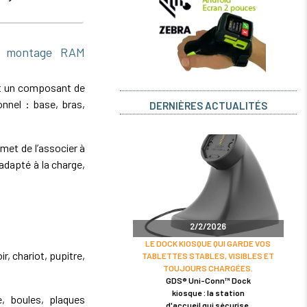
e montage RAM
t un composant de
nnel : base, bras,
DERNIÈRES ACTUALITÉS
et de l’associer à
dapté à la charge,
2/2/2026
LE DOCK KIOSQUE QUI GARDE VOS
r, chariot, pupitre,
TABLETTES STABLES, VISIBLES ET
TOUJOURS CHARGÉES.
GDS® Uni-Conn™ Dock
kiosque : la station
 boules, plaques
d'accueil qui sécurise,