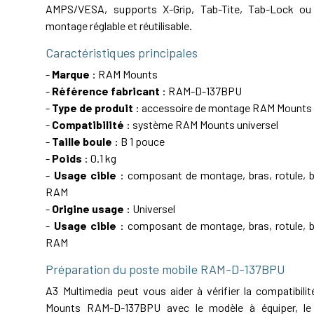
AMPS/VESA, supports X-Grip, Tab-Tite, Tab-Lock ou 
montage réglable et réutilisable.
Caractéristiques principales
-
Marque
: RAM Mounts
-
Référence fabricant
: RAM-D-137BPU
-
Type de produit
: accessoire de montage RAM Mounts
-
Compatibilité
: système RAM Mounts universel
-
Taille boule
: B 1 pouce
-
Poids
: 0.1 kg
-
Usage cible
: composant de montage, bras, rotule, ba
RAM
-
Origine usage
: Universel
-
Usage cible
: composant de montage, bras, rotule, ba
RAM
Préparation du poste mobile RAM-D-137BPU
A3 Multimedia peut vous aider à vérifier la compatibil
Mounts RAM-D-137BPU avec le modèle à équiper, le 