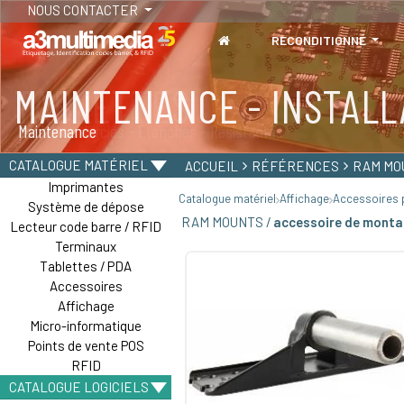
NOUS CONTACTER
RECONDITIONNÉ
MAINTENANCE - INSTALL
TABLETTES
Maintenance
Tablettes durcies - Étanches - Résistantes
CATALOGUE MATÉRIEL
ACCUEIL
RÉFÉRENCES
RAM MO
Imprimantes
Catalogue matériel
Affichage
Accessoires p
Système de dépose
RAM MOUNTS /
accessoire de monta
Lecteur code barre / RFID
Terminaux
Tablettes / PDA
Accessoires
Affichage
Micro-informatique
Points de vente POS
RFID
CATALOGUE LOGICIELS