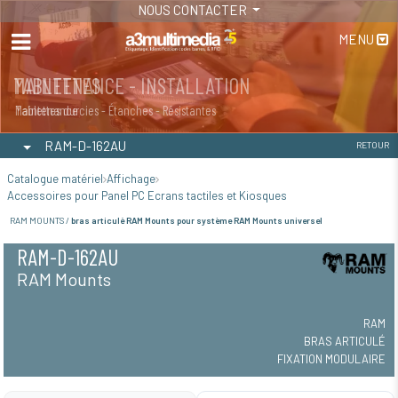
NOUS CONTACTER
MENU
MAINTENANCE - INSTALLATION
TABLETTES
Maintenance
Tablettes durcies - Étanches - Résistantes
RAM-D-162AU
RETOUR
Catalogue matériel
Affichage
Accessoires pour Panel PC Ecrans tactiles et Kiosques
RAM MOUNTS /
bras articulé RAM Mounts pour système RAM Mounts universel
RAM-D-162AU
RAM Mounts
RAM
BRAS ARTICULÉ
FIXATION MODULAIRE