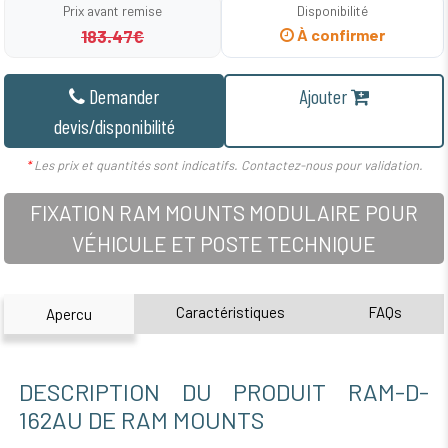
Prix avant remise
Disponibilité
183.47€
À confirmer
Demander
Ajouter
devis/disponibilité
*
Les prix et quantités sont indicatifs. Contactez-nous pour validation.
FIXATION RAM MOUNTS MODULAIRE POUR
VÉHICULE ET POSTE TECHNIQUE
Caractéristiques
FAQs
Apercu
DESCRIPTION DU PRODUIT RAM-D-
162AU DE RAM MOUNTS