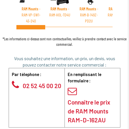
RAM Mounts
-
RAM Mounts
-
RAM Mounts
-
RAM Mounts
-
RAM-VP-SW1-
RAM-HOL-TD4U
RAM-B-149Z-
RAM-VB-163NR
45-240
PD2U
*Les informations ci-dessus sont non contractuelles, veillez à prendre contact avec le service
commercial.
Vous souhaitez une information, un prix, un devis, vous
pouvez contacter notre service commercial :
Par télephone :
En remplissant le
formulaire :
02 52 45 00 20
Connaître le prix
de RAM Mounts
RAM-D-162AU