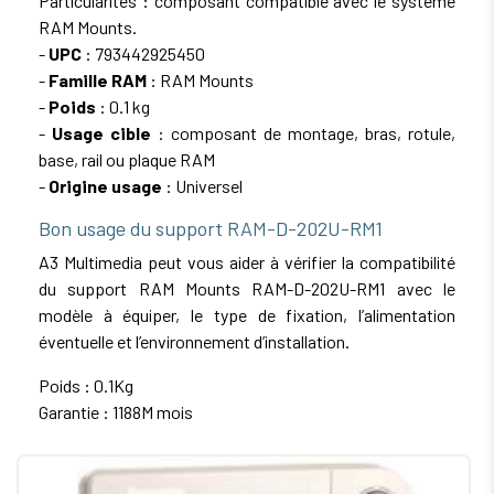
Particularités : composant compatible avec le système
RAM Mounts.
-
UPC
: 793442925450
-
Famille RAM
: RAM Mounts
-
Poids
: 0.1 kg
-
Usage cible
: composant de montage, bras, rotule,
base, rail ou plaque RAM
-
Origine usage
: Universel
Bon usage du support RAM-D-202U-RM1
A3 Multimedia peut vous aider à vérifier la compatibilité
du support RAM Mounts RAM-D-202U-RM1 avec le
modèle à équiper, le type de fixation, l’alimentation
éventuelle et l’environnement d’installation.
Poids : 0.1Kg
Garantie : 1188M mois