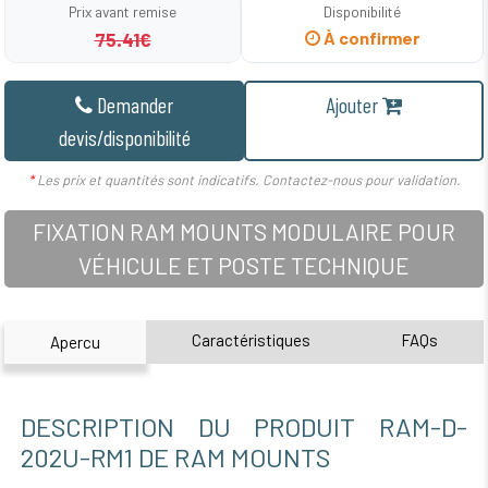
Prix avant remise
Disponibilité
75.41€
À confirmer
Demander
Ajouter
devis/disponibilité
*
Les prix et quantités sont indicatifs. Contactez-nous pour validation.
FIXATION RAM MOUNTS MODULAIRE POUR
VÉHICULE ET POSTE TECHNIQUE
Caractéristiques
FAQs
Apercu
DESCRIPTION DU PRODUIT RAM-D-
202U-RM1 DE RAM MOUNTS