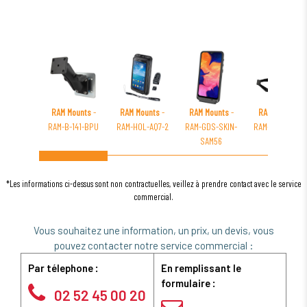
RAM Mounts
-
RAM Mounts
-
RAM Mounts
-
RAM Mounts
-
RAM-B-141-BPU
RAM-HOL-AQ7-2
RAM-GDS-SKIN-
RAM-B-177-GA7
SAM56
*Les informations ci-dessus sont non contractuelles, veillez à prendre contact avec le service
commercial.
Vous souhaitez une information, un prix, un devis, vous
pouvez contacter notre service commercial :
Par télephone :
En remplissant le
formulaire :
02 52 45 00 20