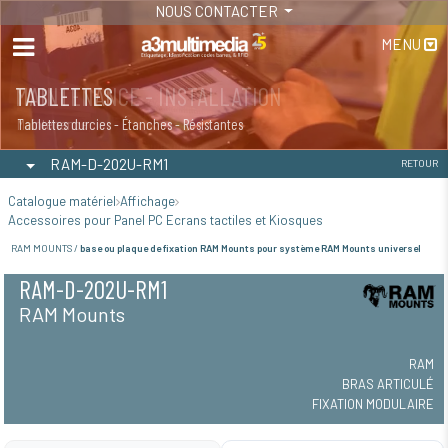
NOUS CONTACTER
MENU
MAINTENANCE - INSTALLATION
TABLETTES
Maintenance
Tablettes durcies - Étanches - Résistantes
RAM-D-202U-RM1
RETOUR
Catalogue matériel
Affichage
Accessoires pour Panel PC Ecrans tactiles et Kiosques
RAM MOUNTS /
base ou plaque de fixation RAM Mounts pour système RAM Mounts universel
RAM-D-202U-RM1
RAM Mounts
RAM
BRAS ARTICULÉ
FIXATION MODULAIRE