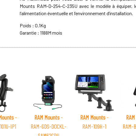
Mounts RAM-D-254-C-235U avec le modèle à équiper, le
l’alimentation éventuelle et l’environnement d’installation.
Poids : 0.1Kg
Garantie : 1188M mois
Mounts
-
RAM Mounts
-
RAM Mounts
-
RAM 
101U-IP1
RAM-GDS-DOCKL-
RAM-109H-1
RAM-B
SAM62CDU