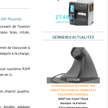
 RAM Mounts
osant de fixation
ase, bras, rotule,
DERNIÈRES ACTUALITÉS
et de l’associer à
dapté à la charge,
s pour système RAM
ier en U..
2/2/2026
LE DOCK KIOSQUE QUI GARDE VOS
TABLETTES STABLES, VISIBLES ET
r, chariot, pupitre,
TOUJOURS CHARGÉES.
GDS® Uni-Conn™ Dock
kiosque : la station
 boules, plaques
d'accueil qui sécurise,