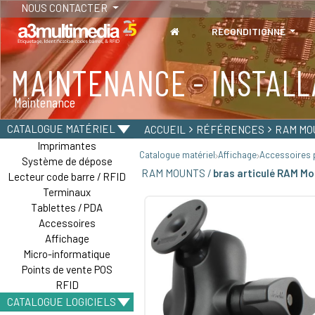
NOUS CONTACTER
RECONDITIONNÉ
MAINTENANCE - INSTALL
TABLETTES
Maintenance
Tablettes durcies - Étanches - Résistantes
CATALOGUE MATÉRIEL
ACCUEIL
RÉFÉRENCES
RAM MO
Imprimantes
Catalogue matériel
Affichage
Accessoires p
Système de dépose
RAM MOUNTS /
bras articulé RAM Mo
Lecteur code barre / RFID
Terminaux
Tablettes / PDA
Accessoires
Affichage
Micro-informatique
Points de vente POS
RFID
CATALOGUE LOGICIELS