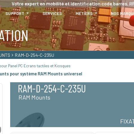
Votre expert en mobilité et identification code barres, RF
SUPPORT
SERVICES
MÉTIERS
NOS MARQU
ATION
UNTS
RAM-D-254-C-235U
our Panel PC Ecrans tactiles et Kiosques
unts pour système RAM Mounts universel
RAM-D-254-C-235U
RAM Mounts
FIXA