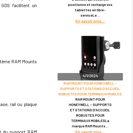
positionne et recharge vos
GDS facilitent un
tablettes en libre-
serviceLe
En savoir plus
ystème RAM Mounts
4/1/2024
RAM MOUNT POUR HONEYWELL –
SUPPORTS ET STATIONS D'ACCUEIL
ROBUSTES POUR TERMINAUX MOBILES
RAM MOUNT POUR
se, rail ou plaque
HONEYWELL – SUPPORTS
ET STATIONS D'ACCUEIL
ROBUSTES POUR
TERMINAUX MOBILESLa
marque RAM Mounts
ité du support RAM
En savoir plus