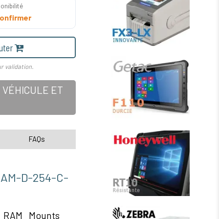
onibilité
onfirmer
uter
r validation.
 VÉHICULE ET
FAQs
M-D-254-C-
e RAM Mounts