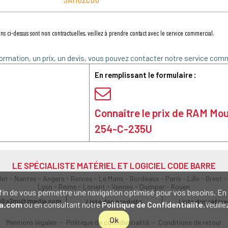
ns ci-dessus sont non contractuelles, veillez à prendre contact avec le service commercial.
ormation, un prix, un devis, vous pouvez contacter notre service comm
En remplissant le formulaire :
Connaître le prix de RAM M
254-C-235U
LE SPÉCIALISTE MATÉRIEL ET LOGICIEL CODE BARRE
olet - Nantes - Angers - Rennes - Le Mans - Bordeaux - Paris - Lille - Brest -
Lyon - Reims - Lorient - Vannes - Quimper - Rouen
s afin de vous permettre une navigation optimisé pour vos besoins. 
@a3multimedia.com
Liste des produits
Liste des référ
a.com
ou en consultant notre
Politique de Confidentialité
.Veuill
Ok
Mentions légales
-
Politique de confidentialité
-
Conditions de retour