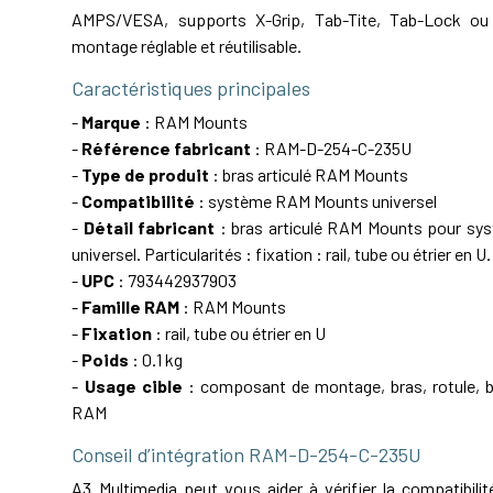
AMPS/VESA, supports X-Grip, Tab-Tite, Tab-Lock ou 
montage réglable et réutilisable.
Caractéristiques principales
-
Marque
: RAM Mounts
-
Référence fabricant
: RAM-D-254-C-235U
-
Type de produit
: bras articulé RAM Mounts
-
Compatibilité
: système RAM Mounts universel
-
Détail fabricant
: bras articulé RAM Mounts pour s
universel. Particularités : fixation : rail, tube ou étrier en U.
-
UPC
: 793442937903
-
Famille RAM
: RAM Mounts
-
Fixation
: rail, tube ou étrier en U
-
Poids
: 0.1 kg
-
Usage cible
: composant de montage, bras, rotule, ba
RAM
Conseil d’intégration RAM-D-254-C-235U
A3 Multimedia peut vous aider à vérifier la compatibil