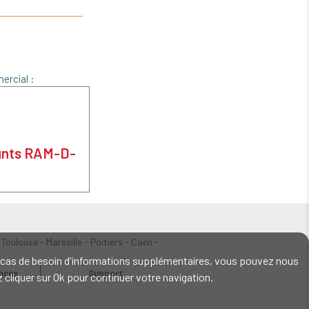
ercial :
ounts RAM-D-
 Toulouse - Marseille - Poitiers - Caen -
En cas de besoin d'informations supplémentaires, vous pouvez nous
ences
Support
ez cliquer sur Ok pour continuer votre navigation.