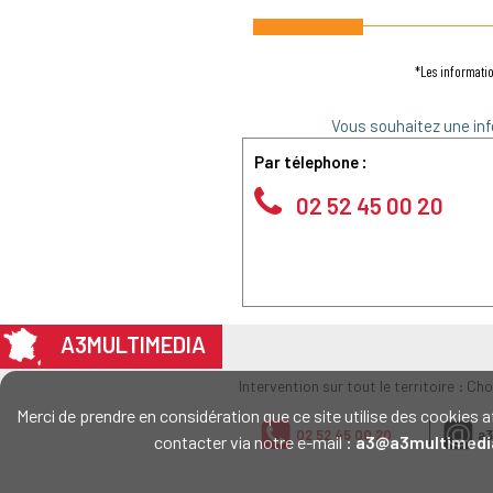
*Les informatio
Vous souhaitez une inf
Par télephone :
02 52 45 00 20
A3MULTIMEDIA
Intervention sur tout le territoire : Ch
Merci de prendre en considération que ce site utilise des cookie
02 52 45 00 20
a3
contacter via notre e-mail :
a3@a3multimedi