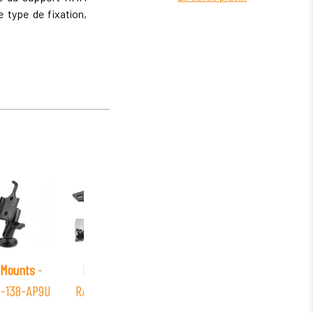
 type de fixation,
Mounts
-
RAM Mounts
-
RAM Mounts
-
RAM
-138-AP9U
RAM-VC-LEG-109
RAM-SWITCH-
RAM-
DPSTL