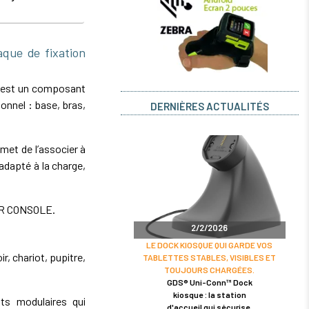
ue de fixation
 est un composant
onnel : base, bras,
DERNIÈRES ACTUALITÉS
et de l’associer à
dapté à la charge,
UR CONSOLE.
2/2/2026
LE DOCK KIOSQUE QUI GARDE VOS
r, chariot, pupitre,
TABLETTES STABLES, VISIBLES ET
TOUJOURS CHARGÉES.
GDS® Uni-Conn™ Dock
kiosque : la station
s modulaires qui
d'accueil qui sécurise,