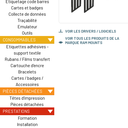
Etiquetage code barres
Cartes et badges
Collecte de données
Traçabilité
Emulateur
VOIR LES DRIVERS / LOGICIELS
Outils
VOIR TOUS LES PRODUITS DE LA
CONSOMMABLES
MARQUE RAM MOUNTS
Etiquettes adhésives -
support textile
Rubans / Films transfert
Cartouche d'encre
Bracelets
Cartes / badges /
Accessoires
PIÈCES DÉTACHÉES
Têtes d'impression
Pièces détachées
PRESTATIONS
Formation
Installation