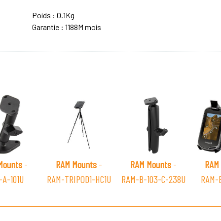
Poids : 0.1Kg
Garantie : 1188M mois
Mounts
-
RAM Mounts
-
RAM Mounts
-
RAM 
-A-101U
RAM-TRIPOD1-HC1U
RAM-B-103-C-238U
RAM-B