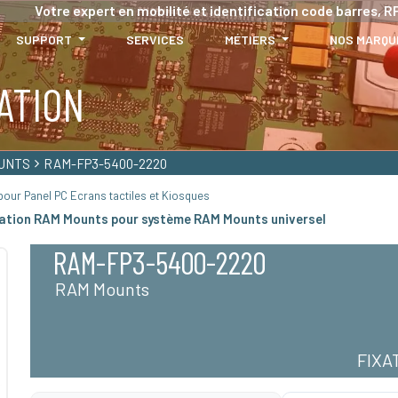
Votre expert en mobilité et identification code barres, RF
SUPPORT
SERVICES
MÉTIERS
NOS MARQU
ATION
UNTS
RAM-FP3-5400-2220
our Panel PC Ecrans tactiles et Kiosques
xation RAM Mounts pour système RAM Mounts universel
RAM-FP3-5400-2220
RAM Mounts
FIXA