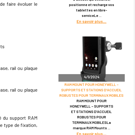
de faire évoluer le
positionne et recharge vos
tablettes en libre-
serviceLe
En savoir plus
nts
se, rail ou plaque
4/1/2024
RAM MOUNT POUR HONEYWELL –
se, rail ou plaque
SUPPORTS ET STATIONS D'ACCUEIL
ROBUSTES POUR TERMINAUX MOBILES
RAM MOUNT POUR
HONEYWELL – SUPPORTS
ET STATIONS D'ACCUEIL
ROBUSTES POUR
ité du support RAM
TERMINAUX MOBILESLa
 type de fixation,
marque RAM Mounts
En savoir plus