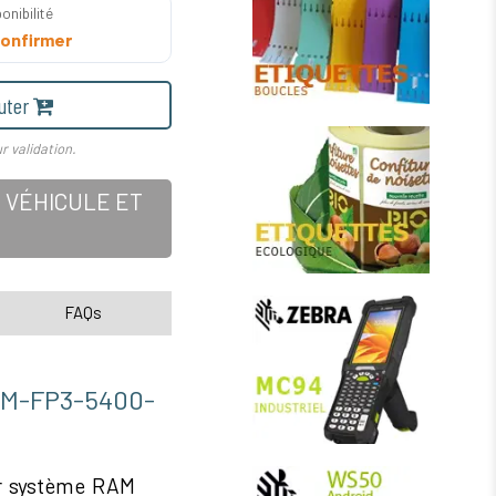
onibilité
onfirmer
uter
r validation.
 VÉHICULE ET
FAQs
-FP3-5400-
ur système RAM