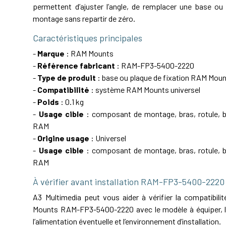
permettent d’ajuster l’angle, de remplacer une base ou 
montage sans repartir de zéro.
Caractéristiques principales
-
Marque
: RAM Mounts
-
Référence fabricant
: RAM-FP3-5400-2220
-
Type de produit
: base ou plaque de fixation RAM Mou
-
Compatibilité
: système RAM Mounts universel
-
Poids
: 0.1 kg
-
Usage cible
: composant de montage, bras, rotule, ba
RAM
-
Origine usage
: Universel
-
Usage cible
: composant de montage, bras, rotule, ba
RAM
À vérifier avant installation RAM-FP3-5400-2220
A3 Multimedia peut vous aider à vérifier la compatibil
Mounts RAM-FP3-5400-2220 avec le modèle à équiper, le
l’alimentation éventuelle et l’environnement d’installation.