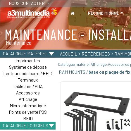
NOUS CONTACTER
RECONDITIONNÉ
MAINTENANCE - INSTALL
TABLETTES
Maintenance
Tablettes durcies - Étanches - Résistantes
CATALOGUE MATÉRIEL
ACCUEIL
RÉFÉRENCES
RAM MO
Imprimantes
Catalogue matériel
Affichage
Accessoires p
Système de dépose
RAM MOUNTS /
base ou plaque de fi
Lecteur code barre / RFID
Terminaux
Tablettes / PDA
Accessoires
Affichage
Micro-informatique
Points de vente POS
RFID
CATALOGUE LOGICIELS