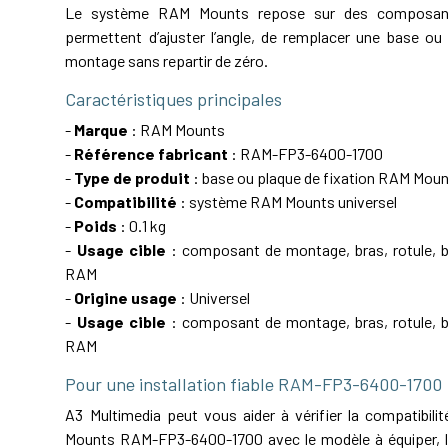
Le système RAM Mounts repose sur des composant
permettent d’ajuster l’angle, de remplacer une base ou 
montage sans repartir de zéro.
Caractéristiques principales
-
Marque
: RAM Mounts
-
Référence fabricant
: RAM-FP3-6400-1700
-
Type de produit
: base ou plaque de fixation RAM Mou
-
Compatibilité
: système RAM Mounts universel
-
Poids
: 0.1 kg
-
Usage cible
: composant de montage, bras, rotule, ba
RAM
-
Origine usage
: Universel
-
Usage cible
: composant de montage, bras, rotule, ba
RAM
Pour une installation fiable RAM-FP3-6400-1700
A3 Multimedia peut vous aider à vérifier la compatibil
Mounts RAM-FP3-6400-1700 avec le modèle à équiper, le