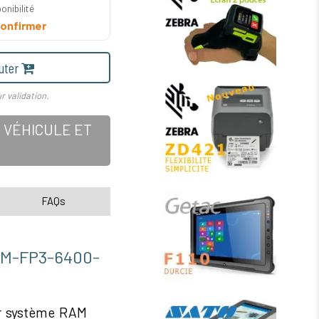
onibilité
onfirmer
uter
r validation.
 VÉHICULE ET
FAQs
-FP3-6400-
ur système RAM