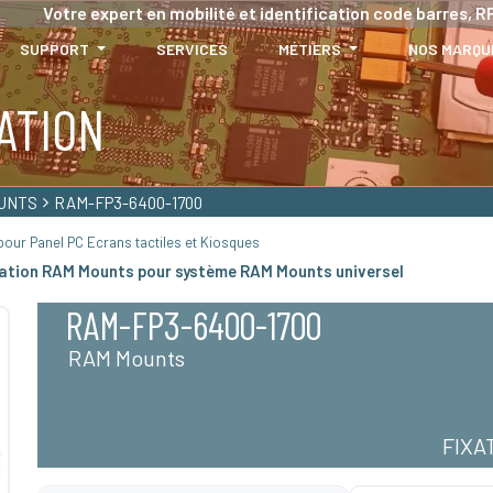
Votre expert en mobilité et identification code barres, RF
SUPPORT
SERVICES
MÉTIERS
NOS MARQU
ATION
UNTS
RAM-FP3-6400-1700
our Panel PC Ecrans tactiles et Kiosques
xation RAM Mounts pour système RAM Mounts universel
RAM-FP3-6400-1700
RAM Mounts
FIXA