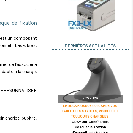
ue de fixation
 est un composant
onnel : base, bras,
DERNIÈRES ACTUALITÉS
et de l’associer à
dapté à la charge,
E PERSONNALISÉE
2/2/2026
LE DOCK KIOSQUE QUI GARDE VOS
TABLETTES STABLES, VISIBLES ET
TOUJOURS CHARGÉES.
r, chariot, pupitre,
GDS® Uni-Conn™ Dock
kiosque : la station
d'accueil qui sécurise,