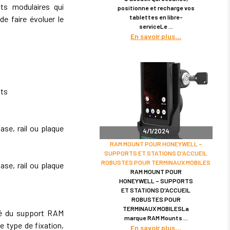
s modulaires qui
positionne et recharge vos
tablettes en libre-
de faire évoluer le
serviceLe
En savoir plus
nts
se, rail ou plaque
4/1/2024
RAM MOUNT POUR HONEYWELL –
SUPPORTS ET STATIONS D'ACCUEIL
ROBUSTES POUR TERMINAUX MOBILES
se, rail ou plaque
RAM MOUNT POUR
HONEYWELL – SUPPORTS
ET STATIONS D'ACCUEIL
ROBUSTES POUR
TERMINAUX MOBILESLa
ité du support RAM
marque RAM Mounts
 type de fixation,
En savoir plus