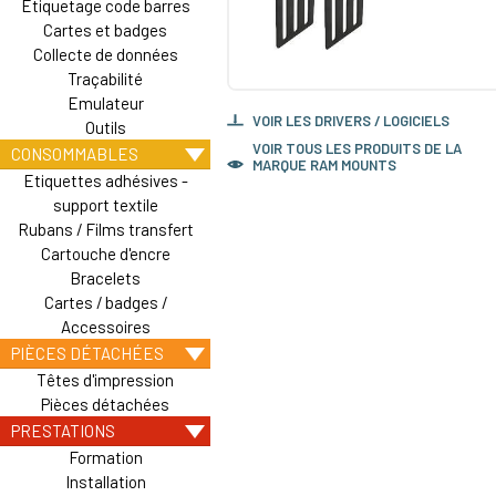
Etiquetage code barres
Cartes et badges
Collecte de données
Traçabilité
Emulateur
VOIR LES DRIVERS / LOGICIELS
Outils
VOIR TOUS LES PRODUITS DE LA
CONSOMMABLES
MARQUE RAM MOUNTS
Etiquettes adhésives -
support textile
Rubans / Films transfert
Cartouche d'encre
Bracelets
Cartes / badges /
Accessoires
PIÈCES DÉTACHÉES
Têtes d'impression
Pièces détachées
PRESTATIONS
Formation
Installation