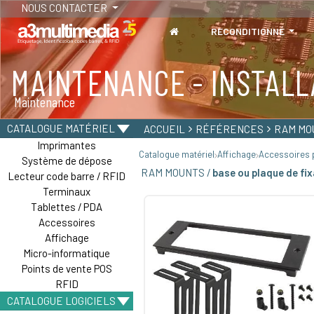
NOUS CONTACTER
RECONDITIONNÉ
MAINTENANCE - INSTALL
TABLETTES
Maintenance
Tablettes durcies - Étanches - Résistantes
CATALOGUE MATÉRIEL
ACCUEIL
RÉFÉRENCES
RAM MO
Imprimantes
Catalogue matériel
Affichage
Accessoires p
Système de dépose
RAM MOUNTS /
base ou plaque de fi
Lecteur code barre / RFID
Terminaux
Tablettes / PDA
Accessoires
Affichage
Micro-informatique
Points de vente POS
RFID
CATALOGUE LOGICIELS