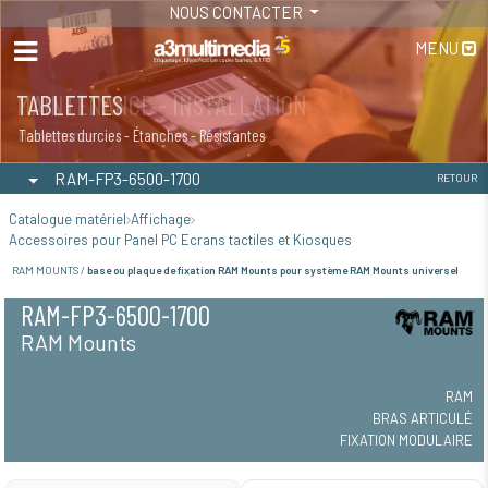
NOUS CONTACTER
MENU
MAINTENANCE - INSTALLATION
TABLETTES
Maintenance
Tablettes durcies - Étanches - Résistantes
RAM-FP3-6500-1700
RETOUR
Catalogue matériel
Affichage
Accessoires pour Panel PC Ecrans tactiles et Kiosques
RAM MOUNTS /
base ou plaque de fixation RAM Mounts pour système RAM Mounts universel
RAM-FP3-6500-1700
RAM Mounts
RAM
BRAS ARTICULÉ
FIXATION MODULAIRE