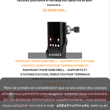
sécurise, positionne et recharge vos tablettes en libre-
serviceLe
En savoir plus
4/1/2024
RAM MOUNT POUR HONEYWELL – SUPPORTS ET STATIONS
D'ACCUEIL ROBUSTES POUR TERMINAUX MOBILES
RAM MOUNT POUR HONEYWELL – SUPPORTS ET
STATIONS D'ACCUEIL ROBUSTES POUR TERMINAUX
MOBILESLa marque RAM Mounts
En savoir plus
Merci de prendre en considération que ce site utilise des cookies
afin de vous permettre une navigation optimisé pour vos besoins.
A3MULTIMEDIA
En cas de besoin d'informations supplémentaires, vous pouvez
LE SPÉCIALISTE MATÉRIEL ET LOGICIEL CODE BARRE
nous contacter via notre e-mail :
a3@a3multimedia.com
ou en
02 52 45 00 20
a3@a3multimedia.com
Intervention sur tout le territoire : Cholet - Nantes - Angers - Rennes - Le