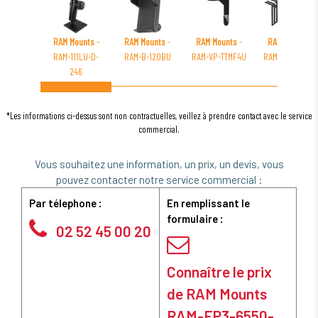
RAM Mounts
-
RAM Mounts
-
RAM Mounts
-
RAM Mounts
-
RAM-111LU-D-
RAM-B-120BU
RAM-VP-TTMF4U
RAM-FP3-6500-
246
2500
*Les informations ci-dessus sont non contractuelles, veillez à prendre contact avec le service
commercial.
Vous souhaitez une information, un prix, un devis, vous
pouvez contacter notre service commercial :
Par télephone :
En remplissant le
formulaire :
02 52 45 00 20
Connaître le prix
de RAM Mounts
RAM-FP3-6550-