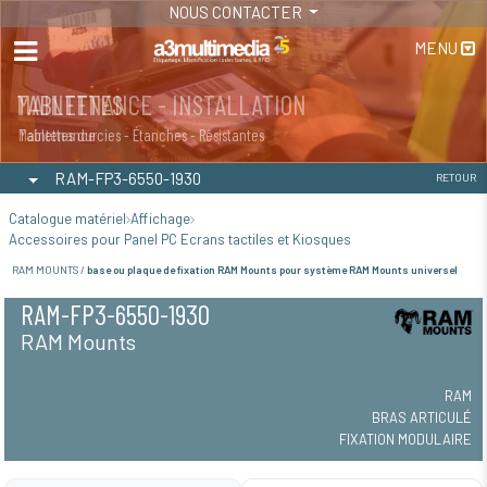
NOUS CONTACTER
MENU
MAINTENANCE - INSTALLATION
TABLETTES
Maintenance
Tablettes durcies - Étanches - Résistantes
RAM-FP3-6550-1930
RETOUR
Catalogue matériel
Affichage
Accessoires pour Panel PC Ecrans tactiles et Kiosques
RAM MOUNTS /
base ou plaque de fixation RAM Mounts pour système RAM Mounts universel
RAM-FP3-6550-1930
RAM Mounts
RAM
BRAS ARTICULÉ
FIXATION MODULAIRE