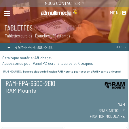
NOUS CONTACTER
MENU
MAINTENANCE - INSTALLATION
TABLETTES
Maintenance
Tablettes durcies - Étanches - Résistantes
RAM-FP4-6600-2610
RETOUR
Catalogue matériel
Affichage
Accessoires pour Panel PC Ecrans tactiles et Kiosques
RAM MOUNTS /
base ou plaque de fixation RAM Mounts pour système RAM Mounts universel
RAM-FP4-6600-2610
RAM Mounts
RAM
BRAS ARTICULÉ
FIXATION MODULAIRE