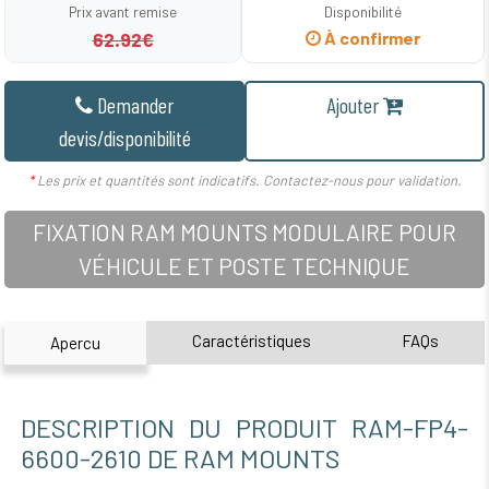
Prix avant remise
Disponibilité
62.92€
À confirmer
Demander
Ajouter
devis/disponibilité
*
Les prix et quantités sont indicatifs. Contactez-nous pour validation.
FIXATION RAM MOUNTS MODULAIRE POUR
VÉHICULE ET POSTE TECHNIQUE
Caractéristiques
FAQs
Apercu
DESCRIPTION DU PRODUIT RAM-FP4-
6600-2610 DE RAM MOUNTS