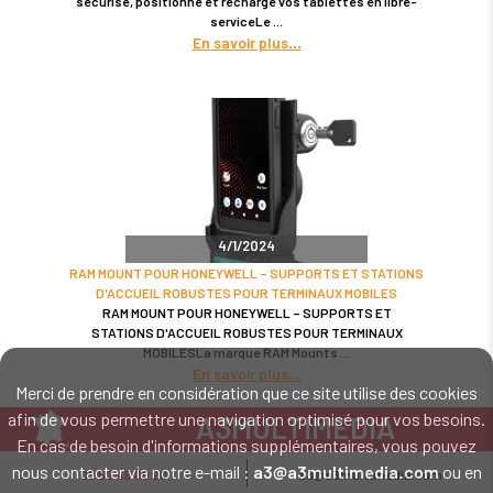
sécurise, positionne et recharge vos tablettes en libre-
serviceLe
En savoir plus
4/1/2024
RAM MOUNT POUR HONEYWELL – SUPPORTS ET STATIONS
D'ACCUEIL ROBUSTES POUR TERMINAUX MOBILES
RAM MOUNT POUR HONEYWELL – SUPPORTS ET
STATIONS D'ACCUEIL ROBUSTES POUR TERMINAUX
MOBILESLa marque RAM Mounts
En savoir plus
Merci de prendre en considération que ce site utilise des cookies
afin de vous permettre une navigation optimisé pour vos besoins.
A3MULTIMEDIA
En cas de besoin d'informations supplémentaires, vous pouvez
LE SPÉCIALISTE MATÉRIEL ET LOGICIEL CODE BARRE
nous contacter via notre e-mail :
a3@a3multimedia.com
ou en
02 52 45 00 20
a3@a3multimedia.com
Intervention sur tout le territoire : Cholet - Nantes - Angers - Rennes - Le