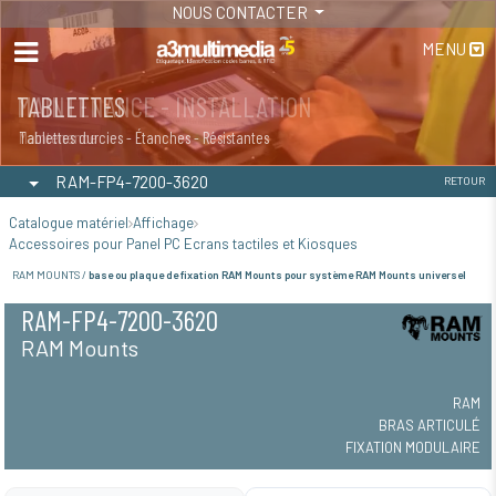
NOUS CONTACTER
MENU
MAINTENANCE - INSTALLATION
TABLETTES
Maintenance
Tablettes durcies - Étanches - Résistantes
RAM-FP4-7200-3620
RETOUR
Catalogue matériel
Affichage
Accessoires pour Panel PC Ecrans tactiles et Kiosques
RAM MOUNTS /
base ou plaque de fixation RAM Mounts pour système RAM Mounts universel
RAM-FP4-7200-3620
RAM Mounts
RAM
BRAS ARTICULÉ
FIXATION MODULAIRE