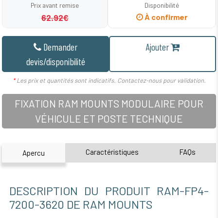
Prix avant remise
Disponibilité
62.92€
À confirmer
Demander
Ajouter
devis/disponibilité
*
Les prix et quantités sont indicatifs. Contactez-nous pour validation.
FIXATION RAM MOUNTS MODULAIRE POUR
VÉHICULE ET POSTE TECHNIQUE
Caractéristiques
FAQs
Apercu
DESCRIPTION DU PRODUIT RAM-FP4-
7200-3620 DE RAM MOUNTS