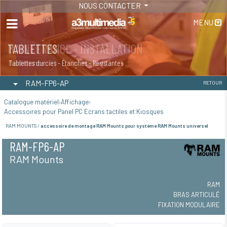
NOUS CONTACTER
MENU
MAINTENANCE - INSTALLATION
TABLETTES
Maintenance
Tablettes durcies - Étanches - Résistantes
RAM-FP6-AP
RETOUR
Catalogue matériel
Affichage
Accessoires pour Panel PC Ecrans tactiles et Kiosques
RAM MOUNTS /
accessoire de montage RAM Mounts pour système RAM Mounts universel
RAM-FP6-AP
RAM Mounts
RAM
BRAS ARTICULÉ
FIXATION MODULAIRE