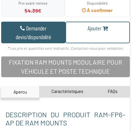
Prix avant remise
Disponibilité
54.39€
À confirmer
Demander
Ajouter
devis/disponibilité
*
Les prix et quantités sont indicatifs. Contactez-nous pour validation.
FIXATION RAM MOUNTS MODULAIRE POUR
VÉHICULE ET POSTE TECHNIQUE
Caractéristiques
FAQs
Apercu
DESCRIPTION DU PRODUIT RAM-FP6-
AP DE RAM MOUNTS