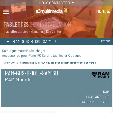
NOUS CONTACTER
MENU
MAINTENANCE - INSTALLATION
TABLETTES
Maintenance
Tablettes durcies - Étanches - Résistantes
RAM-GDS-B-101L-SAM16U
RETOUR
Catalogue matériel
Affichage
Accessoires pour Panel PC Ecrans tactiles et Kiosques
RAM MOUNTS /
station d’accueil RAM Mounts pour système RAM Mounts universel
RAM-GDS-B-101L-SAM16U
RAM Mounts
RAM
BRAS ARTICULÉ
FIXATION MODULAIRE