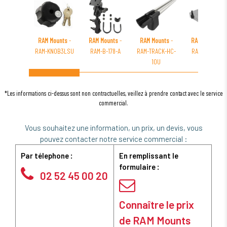
RAM Mounts
-
RAM Mounts
-
RAM Mounts
-
RAM Mounts
-
RAM-KNOB3LSU
RAM-B-178-A
RAM-TRACK-HC-
RAM-234K1-4
10U
*Les informations ci-dessus sont non contractuelles, veillez à prendre contact avec le service
commercial.
Vous souhaitez une information, un prix, un devis, vous
pouvez contacter notre service commercial :
Par télephone :
En remplissant le
formulaire :
02 52 45 00 20
Connaître le prix
de RAM Mounts