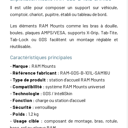
Il est utile pour composer un support sur véhicule,
comptoir, chariot, pupitre, établi ou tableau de bord.
Les éléments RAM Mounts comme les bras à douille,
boules, plaques AMPS/VESA, supports X-Grip, Tab-Tite,
Tab-Lock ou GDS facilitent un montage réglable et
réutilisable.
Caractéristiques principales
-
Marque
: RAM Mounts
-
Référence fabricant
: RAM-GDS-B-101L-SAM16U
-
Type de produit
: station d’accueil RAM Mounts
-
Compatibilité
: système RAM Mounts universel
-
Technologie
: GDS / IntelliSkin
-
Fonction
: charge ou station d’accueil
-
Sécurité
: verrouillage
-
Poids
: 1.2 kg
-
Usage cible
: composant de montage, bras, rotule,
base, rail ou plaque RAM