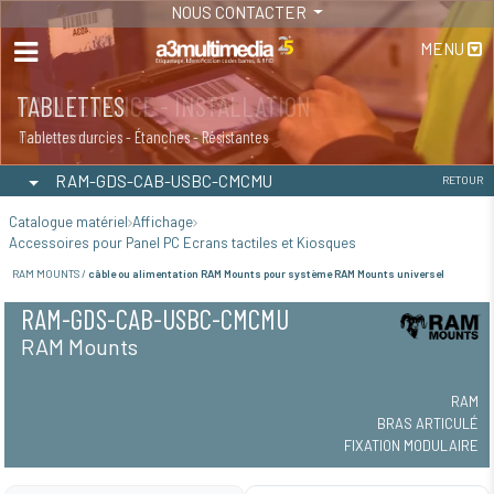
NOUS CONTACTER
MENU
MAINTENANCE - INSTALLATION
TABLETTES
Maintenance
Tablettes durcies - Étanches - Résistantes
RAM-GDS-CAB-USBC-CMCMU
RETOUR
Catalogue matériel
Affichage
Accessoires pour Panel PC Ecrans tactiles et Kiosques
RAM MOUNTS /
câble ou alimentation RAM Mounts pour système RAM Mounts universel
RAM-GDS-CAB-USBC-CMCMU
RAM Mounts
RAM
BRAS ARTICULÉ
FIXATION MODULAIRE