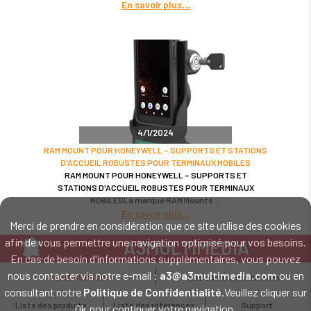
En savoir plus
4/1/2024
RAM MOUNT POUR HONEYWELL – SUPPORTS ET STATIONS
D'ACCUEIL ROBUSTES POUR TERMINAUX MOBILES
RAM MOUNT POUR HONEYWELL – SUPPORTS ET
STATIONS D'ACCUEIL ROBUSTES POUR TERMINAUX
MOBILESLa marque RAM Mounts
En savoir plus
Merci de prendre en considération que ce site utilise des cookies
afin de vous permettre une navigation optimisé pour vos besoins.
A3MULTIMEDIA
En cas de besoin d'informations supplémentaires, vous pouvez
LE SPÉCIALISTE MATÉRIEL ET LOGICIEL CODE BARRE
nous contacter via notre e-mail :
a3@a3multimedia.com
ou en
02 52 45 00 20
a3@a3multimedia.com
Intervention sur tout le territoire : Cholet - Nantes - Angers - Rennes - Le
consultant notre
Politique de Confidentialité
.Veuillez cliquer sur
Mans - Bordeaux - Paris - Lille - Brest - Toulouse - Marseille - Poitiers -
Liste des produits
Liste des références
Support
Ok pour continuer votre navigation.
Caen - Lyon - Reims - Lorient - Vannes - Quimper - Rouen
Mentions légales
-
Politique de